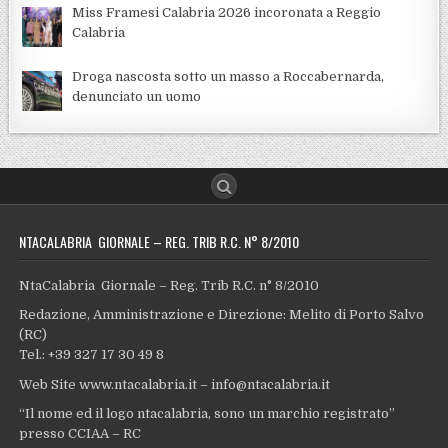
Miss Framesi Calabria 2026 incoronata a Reggio
Calabria
Droga nascosta sotto un masso a Roccabernarda,
denunciato un uomo
NTACALABRIA GIORNALE – REG. TRIB R.C. N° 8/2010
NtaCalabria Giornale – Reg. Trib R.C. n° 8/2010
Redazione, Amministrazione e Direzione: Melito di Porto Salvo
(RC)
Tel.: +39 327 17 30 49 8
Web Site www.ntacalabria.it – info@ntacalabria.it
“Il nome ed il logo ntacalabria, sono un marchio registrato”
presso CCIAA – RC