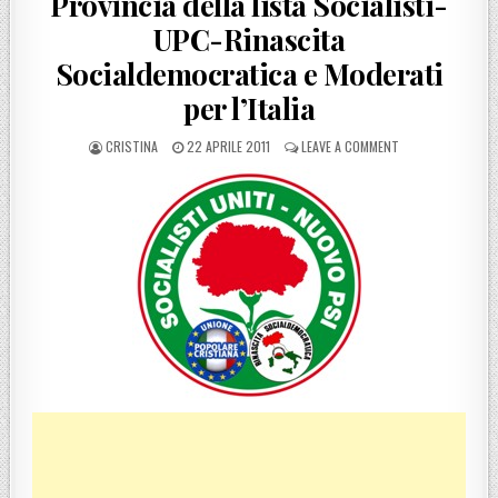
Provincia della lista Socialisti-
UPC-Rinascita
Socialdemocratica e Moderati
per l’Italia
POSTED BY
POSTED ON
ON REGGIO CALABR
CRISTINA
22 APRILE 2011
LEAVE A COMMENT