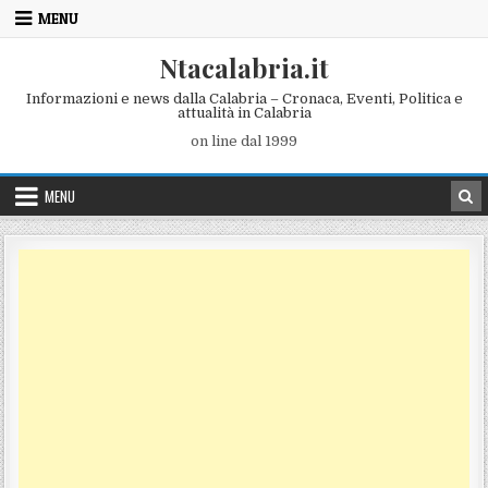
Skip to content
MENU
Ntacalabria.it
Informazioni e news dalla Calabria – Cronaca, Eventi, Politica e
attualità in Calabria
on line dal 1999
MENU