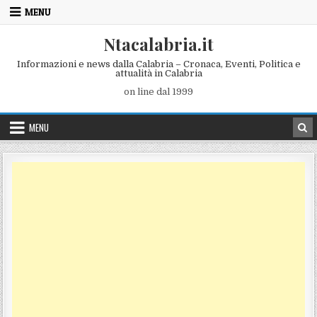
Skip to content
MENU
Ntacalabria.it
Informazioni e news dalla Calabria – Cronaca, Eventi, Politica e
attualità in Calabria
on line dal 1999
MENU