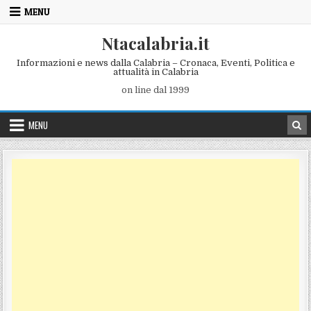
Skip to content
MENU
Ntacalabria.it
Informazioni e news dalla Calabria – Cronaca, Eventi, Politica e
attualità in Calabria
on line dal 1999
MENU