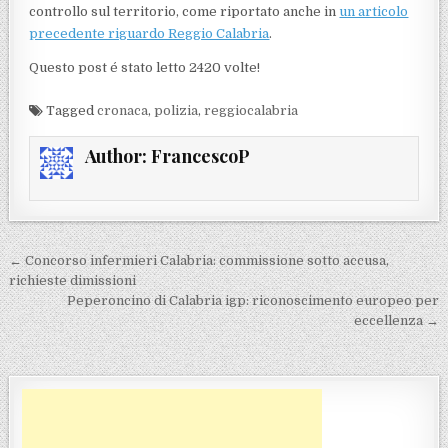
controllo sul territorio, come riportato anche in
un articolo
precedente riguardo Reggio Calabria
.
Questo post é stato letto 2420 volte!
Tagged
cronaca
,
polizia
,
reggiocalabria
Author:
FrancescoP
Navigazione articoli
← Concorso infermieri Calabria: commissione sotto accusa,
richieste dimissioni
Peperoncino di Calabria igp: riconoscimento europeo per
eccellenza →