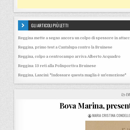
GLI ARTICOLI PIÙ LETTI
Reggina mette a segno ancora un colpo di spessore in attac
Reggina, primo test a Cantalupa contro la Bruinese
Reggina, colpo a centrocampo arriva Alberto Acquadro
Reggina: 13 reti alla Polisportiva Bruinese
Reggina, Lancini: "Indossare questa maglia è un'emozione"
PO
EV
Bova Marina, presenta
POSTED BY
MARIA CRISTINA CONDELL