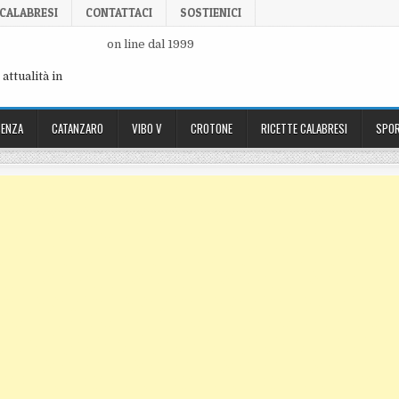
 CALABRESI
CONTATTACI
SOSTIENICI
on line dal 1999
attualità in
ENZA
CATANZARO
VIBO V
CROTONE
RICETTE CALABRESI
SPOR