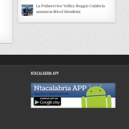
La Puliservice Volley Reggio Calabria
annuncia Nicol Giombini
NTACALABRIA APP