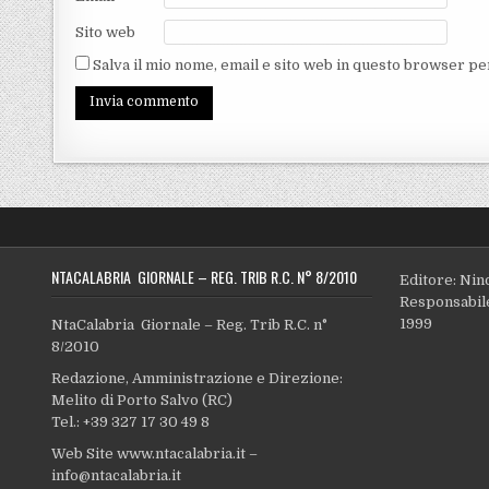
Sito web
Salva il mio nome, email e sito web in questo browser p
NTACALABRIA GIORNALE – REG. TRIB R.C. N° 8/2010
Editore: Nin
Responsabile
1999
NtaCalabria Giornale – Reg. Trib R.C. n°
8/2010
Redazione, Amministrazione e Direzione:
Melito di Porto Salvo (RC)
Tel.: +39 327 17 30 49 8
Web Site www.ntacalabria.it –
info@ntacalabria.it