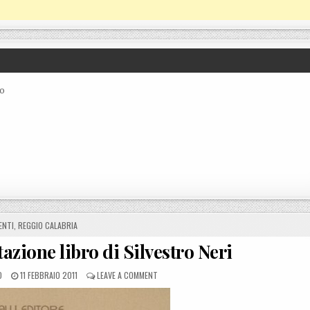
co
STED IN
ENTI
,
REGGIO CALABRIA
zione libro di Silvestro Neri
POSTED ON
ON BOVA MARINA, PRESENTAZIONE LIBRO DI 
O
11 FEBBRAIO 2011
LEAVE A COMMENT