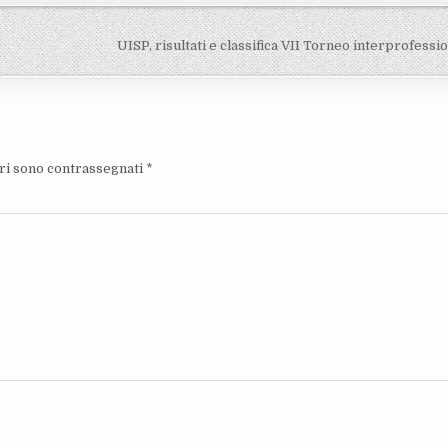
UISP, risultati e classifica VII Torneo interprofessi
ori sono contrassegnati
*