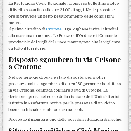
La Protezione Civile Regionale ha emesso bollettino meteo
di
livello rosso
fino alle ore 24.00 di oggi. Nelle prossime
ore si prevede un netto peggioramento delle condizioni
meteo.
Il primo cittadino di
Crotone
,
Ugo Pugliese
invita i cittadini
alla massima prudenza. Le Forze dell’Ordine e il Comando
provinciale dei Vigili del Fuoco mantengono alta la vigilanza
su tutto il territorio.
Disposto sgombero in via Crisone
a Crotone
Nel pomeriggio di oggi, è stato disposto, per motivi
precauzionali, lo
sgombero di circa 150 persone
che abitano
in via Crisone, contrada collinare a sud di Crotone. La
decisione, presa nel corso della riunione dell’ Unita’ di crisi
istituita in Prefettura, arriva per la presenza di un vicino
bacino artificiale creato per usi agricoli.
Prosegue il
monitoraggio
delle possibili situazioni di rischio.
Situazioni critiche a Cirò Marina