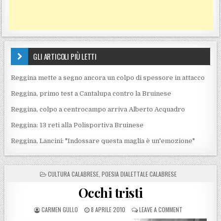
GLI ARTICOLI PIÙ LETTI
Reggina mette a segno ancora un colpo di spessore in attacco
Reggina, primo test a Cantalupa contro la Bruinese
Reggina, colpo a centrocampo arriva Alberto Acquadro
Reggina: 13 reti alla Polisportiva Bruinese
Reggina, Lancini: "Indossare questa maglia è un'emozione"
POSTED IN
CULTURA CALABRESE
,
POESIA DIALETTALE CALABRESE
Occhi tristi
POSTED BY
POSTED ON
ON OCCHI TRIST
CARMEN GULLO
8 APRILE 2010
LEAVE A COMMENT