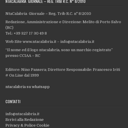
NTACALABRIA GIORNALE – REG. TRIB R.C. N° 8/2010
NtaCalabria Giornale – Reg. Trib R.C. n° 8/2010
Redazione, Amministrazione e Direzione: Melito di Porto Salvo
(RC)
Tel.: +39 327 17 30 49 8
Web Site www.ntacalabria.it – info@ntacalabria.it
“Il nome ed il logo ntacalabria, sono un marchio registrato”
presso CCIAA – RC
Editore: Nino Pansera; Direttore Responsabile: Francesco Iriti
# On Line dal 1999
ntacalabria su whatsapp
CONTATTI
info@ntacalabria.it
Scrivi alla Redazione
Privacy & Police Cookie