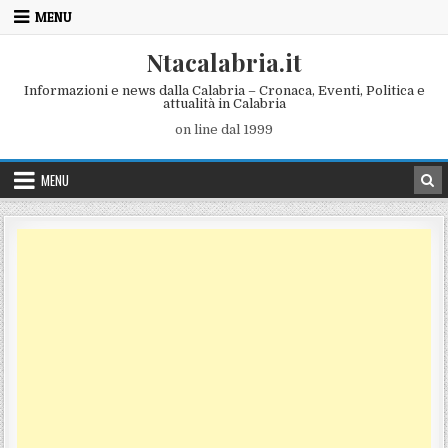
Skip to content
MENU
Ntacalabria.it
Informazioni e news dalla Calabria – Cronaca, Eventi, Politica e
attualità in Calabria
on line dal 1999
MENU