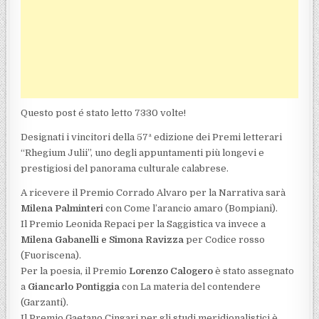
Questo post é stato letto 7330 volte!
Designati i vincitori della 57ª edizione dei Premi letterari
“Rhegium Julii”, uno degli appuntamenti più longevi e
prestigiosi del panorama culturale calabrese.
A ricevere il Premio Corrado Alvaro per la Narrativa sarà
Milena Palminteri
con Come l’arancio amaro (Bompiani).
Il Premio Leonida Repaci per la Saggistica va invece a
Milena Gabanelli e Simona Ravizza
per Codice rosso
(Fuoriscena).
Per la poesia, il Premio
Lorenzo Calogero
è stato assegnato
a
Giancarlo Pontiggia
con La materia del contendere
(Garzanti).
Il Premio Gaetano Cingari per gli studi meridionalistici è