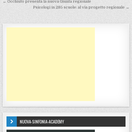
Navigazione articoli
← Occhiuto presenta la nuova Giunta regionale
Psicologi in 285 scuole: al via progetto regionale →
NUOVA-SINFONIA-ACADEMY