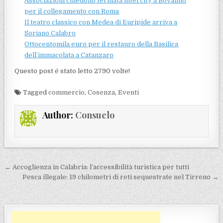
Associazioni chiedono fermata intercity a Bovalino
per il collegamento con Roma
Il teatro classico con Medea di Euripide arriva a
Soriano Calabro
Ottocentomila euro per il restauro della Basilica
dell’immacolata a Catanzaro
Questo post é stato letto 2790 volte!
Tagged
commercio
,
Cosenza
,
Eventi
Author:
Consuelo
Navigazione articoli
← Accoglienza in Calabria: l’accessibilità turistica per tutti
Pesca illegale: 19 chilometri di reti sequestrate nel Tirreno →