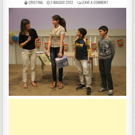
POSTED BY
POSTED ON
ON COSENZA, PROC
CRISTINA
3 MAGGIO 2012
LEAVE A COMMENT