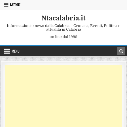
Skip to content
MENU
Ntacalabria.it
Informazioni e news dalla Calabria – Cronaca, Eventi, Politica e
attualità in Calabria
on line dal 1999
MENU