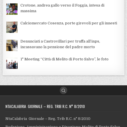
Crotone, andrea gallo verso il Foggia, intesa di
massima
Calciomercato Cosenza, porte girevoli per gli innesti
Denunciati a Castrovillari per truffa all’inps,
incassavano la pensione del padre morto
1° Meeting “Città di Melito di Porto Salvo”, le foto
NTACALABRIA GIORNALE – REG. TRIB R.C. N° 8/2010
NtaCalabria Giornale – Reg. Trib R.C. n° 8/2010
Redazione, Amministrazione e Direzione: Melito di Porto Salvo