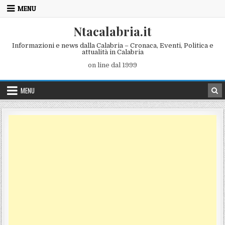
Skip to content
MENU
Ntacalabria.it
Informazioni e news dalla Calabria – Cronaca, Eventi, Politica e
attualità in Calabria
on line dal 1999
MENU