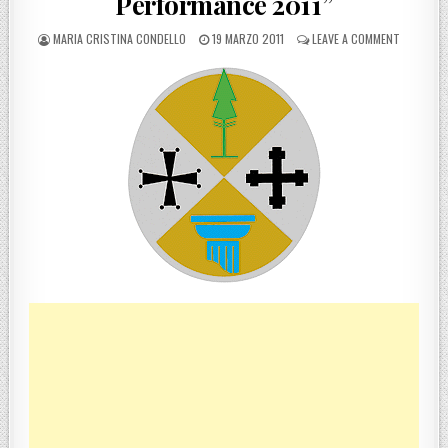
Performance 2011”
POSTED BY
POSTED ON
ON REGIO
MARIA CRISTINA CONDELLO
19 MARZO 2011
LEAVE A COMMENT