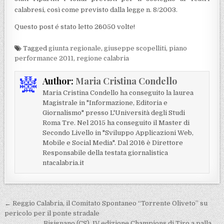
calabresi, così come previsto dalla legge n. 8/2003.
Questo post é stato letto 26050 volte!
Tagged
giunta regionale
,
giuseppe scopelliti
,
piano
performance 2011
,
regione calabria
Author:
Maria Cristina Condello
Maria Cristina Condello ha conseguito la laurea
Magistrale in "Informazione, Editoria e
Giornalismo" presso L'Università degli Studi
Roma Tre. Nel 2015 ha conseguito il Master di
Secondo Livello in "Sviluppo Applicazioni Web,
Mobile e Social Media". Dal 2016 è Direttore
Responsabile della testata giornalistica
ntacalabria.it
Navigazione articoli
← Reggio Calabria, il Comitato Spontaneo “Torrente Oliveto” su
pericolo per il ponte stradale
Bisignano (CS), IV edizione Champions di Tiro a palla →