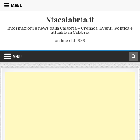
Skip to content
MENU
Ntacalabria.it
Informazioni e news dalla Calabria – Cronaca, Eventi, Politica e
attualità in Calabria
on line dal 1999
MENU