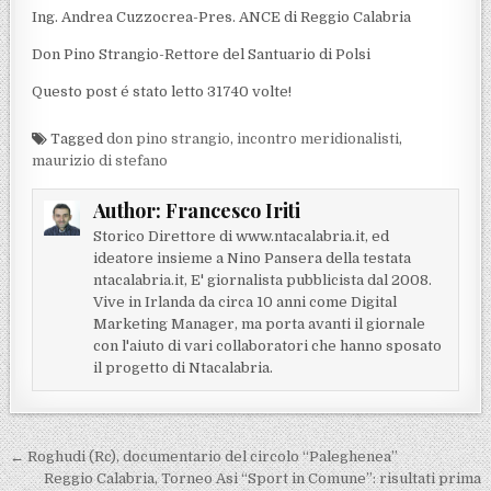
Ing. Andrea Cuzzocrea-Pres. ANCE di Reggio Calabria
Don Pino Strangio-Rettore del Santuario di Polsi
Questo post é stato letto 31740 volte!
Tagged
don pino strangio
,
incontro meridionalisti
,
maurizio di stefano
Author:
Francesco Iriti
Storico Direttore di www.ntacalabria.it, ed
ideatore insieme a Nino Pansera della testata
ntacalabria.it, E' giornalista pubblicista dal 2008.
Vive in Irlanda da circa 10 anni come Digital
Marketing Manager, ma porta avanti il giornale
con l'aiuto di vari collaboratori che hanno sposato
il progetto di Ntacalabria.
Navigazione articoli
← Roghudi (Rc), documentario del circolo “Paleghenea”
Reggio Calabria, Torneo Asi “Sport in Comune”: risultati prima