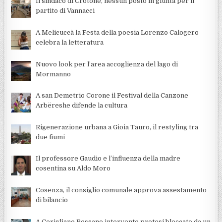
Il sindaco di Crotone, nessun posto in giunta per il
partito di Vannacci
A Melicuccà la Festa della poesia Lorenzo Calogero
celebra la letteratura
Nuovo look per l’area accoglienza del lago di
Mormanno
A san Demetrio Corone il Festival della Canzone
Arbëreshe difende la cultura
Rigenerazione urbana a Gioia Tauro, il restyling tra
due fiumi
Il professore Gaudio e l’influenza della madre
cosentina su Aldo Moro
Cosenza, il consiglio comunale approva assestamento
di bilancio
A Corigliano Rossano intervento protesi bloccato da un