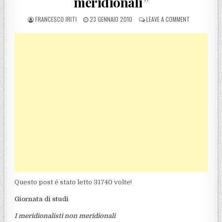
meridionali”
POSTED BY
POSTED ON
ON REGGIO CA
FRANCESCO IRITI
23 GENNAIO 2010
LEAVE A COMMENT
Questo post é stato letto 31740 volte!
Giornata di studi
I meridionalisti non meridionali