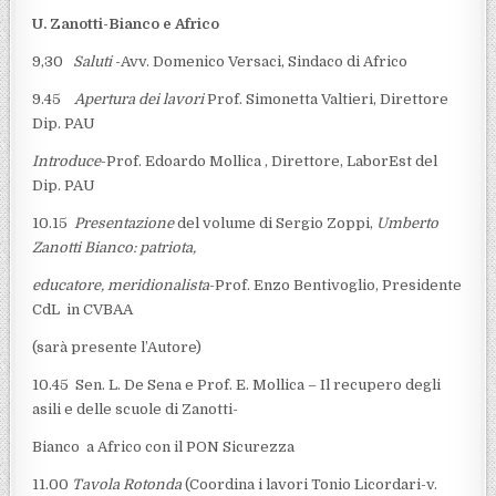
U. Zanotti-Bianco e Africo
9,30
Saluti
-Avv. Domenico Versaci, Sindaco di Africo
9.45
Apertura dei lavori
Prof. Simonetta Valtieri, Direttore
Dip. PAU
Introduce
-Prof. Edoardo Mollica , Direttore, LaborEst del
Dip. PAU
10.15
Presentazione
del volume di Sergio Zoppi,
Umberto
Zanotti
Bianco:
patriota,
educatore, meridionalista
-Prof. Enzo Bentivoglio,
Presidente
CdL in CVBAA
(sarà presente l’Autore)
10.45 Sen. L. De Sena e Prof. E. Mollica – Il recupero degli
asili e delle scuole di Zanotti-
Bianco a Africo con il PON Sicurezza
11.00
Tavola Rotonda
(Coordina i lavori Tonio Licordari-v.