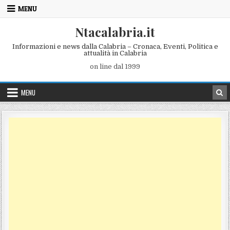
Skip to content
MENU
Ntacalabria.it
Informazioni e news dalla Calabria – Cronaca, Eventi, Politica e
attualità in Calabria
on line dal 1999
MENU