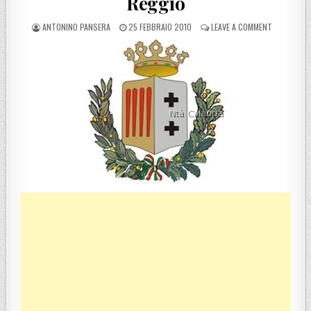
Reggio
POSTED BY
POSTED ON
ON EMERGEN
ANTONINO PANSERA
25 FEBBRAIO 2010
LEAVE A COMMENT