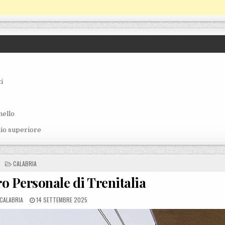
i
nello
lio superiore
POSTED IN
CALABRIA
o Personale di Trenitalia
POSTED ON
CALABRIA
14 SETTEMBRE 2025