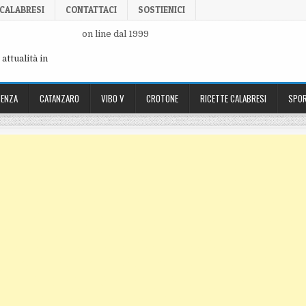
 CALABRESI
CONTATTACI
SOSTIENICI
on line dal 1999
attualità in
ENZA
CATANZARO
VIBO V
CROTONE
RICETTE CALABRESI
SPOR