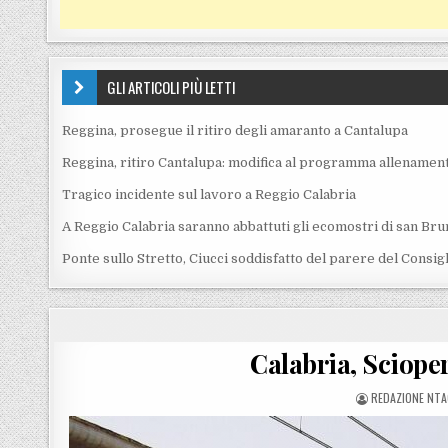
GLI ARTICOLI PIÙ LETTI
Reggina, prosegue il ritiro degli amaranto a Cantalupa
Reggina, ritiro Cantalupa: modifica al programma allenament
Tragico incidente sul lavoro a Reggio Calabria
A Reggio Calabria saranno abbattuti gli ecomostri di san Bru
Ponte sullo Stretto, Ciucci soddisfatto del parere del Consig
Calabria, Scioper
POSTED BY
REDAZIONE NTA