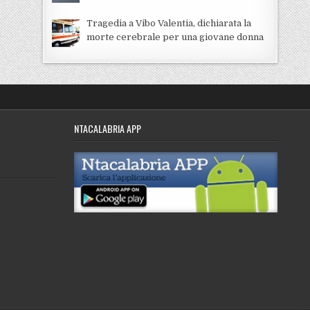
Tragedia a Vibo Valentia, dichiarata la
morte cerebrale per una giovane donna
NTACALABRIA APP