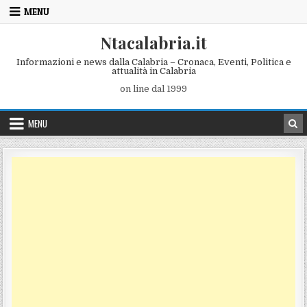
Skip to content
MENU
Ntacalabria.it
Informazioni e news dalla Calabria – Cronaca, Eventi, Politica e
attualità in Calabria
on line dal 1999
MENU