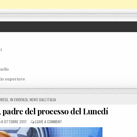
i
nello
lio superiore
BRESE
,
IN EVIDENZA
,
NEWS DALL'ITALIA
 padre del processo del Lunedí
POSTED ON
ON É MORTO ALDO BISCARDI, PADRE DEL PROCESS
8 OTTOBRE 2017
LEAVE A COMMENT