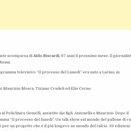
triste scomparsa di
Aldo Biscardi
, 87 anni il prossimo mese. Il giornalis
 Roma.
rogramma televisivo “Il processo del Lunedì” era nato a Larino, in
no Maurizio Mosca, Tiziano Crudeli ed Elio Corno.
l Policlinico Gemelli, assistito dai figli, Antonella e Maurizio. Dopo il
amma “Il processo del lunedì”. Un talk show sul mondo del pallone di cu
ó per un progetto che é il piú longevo ne mondo del calcio. 33 edizioni