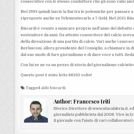
consecutive con lo stesso conduttore che gli sono valsi anch
Nel 1993 quindi lasciò la Rai tra le polemiche per passare 
riproposto anche su Telemontecarlo a 7 Gold. Nel 2015 Biscar
Biscardi é venuto a mancare proprio nell’anno del debutto del
sostenitore da anni. Da attento conoscitore del calcio aveva
della direazione di una partita di calcio. Vari anche i suoi
Berlusconi, allora presidente del Consiglio, a chiamare in d
dal suo modo di fare giornalismo e di dare voce a tutti. Sed
Con lui se ne va un pezzo di storia del giornalismo calcisti
Questo post é stato letto 68310 volte!
Tagged
aldo biscardi
Author:
Francesco Iriti
Storico Direttore di www.ntacalabria.it, ed
giornalista pubblicista dal 2008. Vive in 
il giornale con l'aiuto di vari collaborator