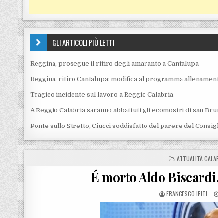
GLI ARTICOLI PIÙ LETTI
Reggina, prosegue il ritiro degli amaranto a Cantalupa
Reggina, ritiro Cantalupa: modifica al programma allenament
Tragico incidente sul lavoro a Reggio Calabria
A Reggio Calabria saranno abbattuti gli ecomostri di san Bru
Ponte sullo Stretto, Ciucci soddisfatto del parere del Consig
POSTED IN
ATTUALITÀ CALA
É morto Aldo Biscardi,
POSTED BY
FRANCESCO IRITI