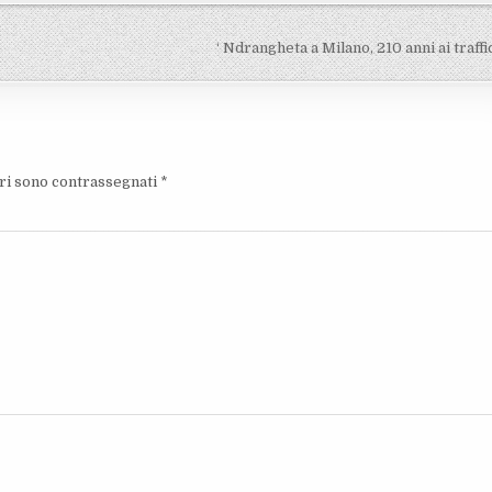
‘ Ndrangheta a Milano, 210 anni ai traff
ori sono contrassegnati
*