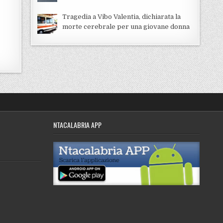
Tragedia a Vibo Valentia, dichiarata la
morte cerebrale per una giovane donna
NTACALABRIA APP