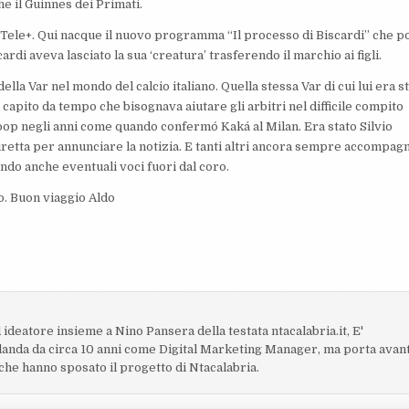
e il Guinnes dei Primati.
a Tele+. Qui nacque il nuovo programma “Il processo di Biscardi” che po
di aveva lasciato la sua ‘creatura’ trasferendo il marchio ai figli.
la Var nel mondo del calcio italiano. Quella stessa Var di cui lui era s
 capito da tempo che bisognava aiutare gli arbitri nel difficile compito
 scoop negli anni come quando confermó Kaká al Milan. Era stato Silvio
iretta per annunciare la notizia. E tanti altri ancora sempre accompagn
ando anche eventuali voci fuori dal coro.
co. Buon viaggio Aldo
 ideatore insieme a Nino Pansera della testata ntacalabria.it, E'
Irlanda da circa 10 anni come Digital Marketing Manager, ma porta avan
i che hanno sposato il progetto di Ntacalabria.