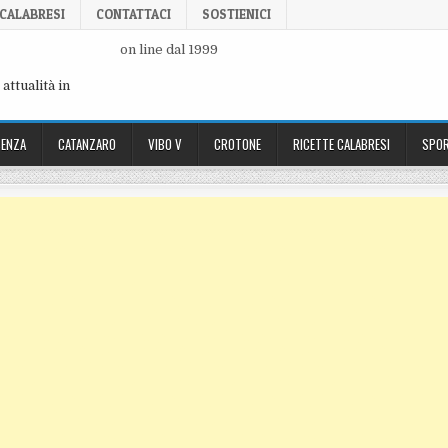
 CALABRESI
CONTATTACI
SOSTIENICI
on line dal 1999
attualità in
ENZA
CATANZARO
VIBO V
CROTONE
RICETTE CALABRESI
SPOR