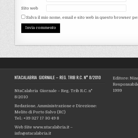
Sito web
Salva il mio nome, email e sito web in questo browser p
NTACALABRIA GIORNALE – REG. TRIB R.C. N° 8/2010
Editore: Nin
Responsabile
1999
NtaCalabria Giornale – Reg. Trib R.C. n°
8/2010
Redazione, Amministrazione e Direzione:
Melito di Porto Salvo (RC)
Tel.: +39 327 17 30 49 8
Web Site www.ntacalabria.it –
info@ntacalabria.it