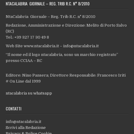
NTACALABRIA GIORNALE – REG. TRIB R.C. N° 8/2010
NtaCalabria Giornale – Reg. Trib R.C. n° 8/2010
Redazione, Amministrazione e Direzione: Melito di Porto Salvo
(RC)
Tel.: +39 327 17 30 49 8
Web Site www.ntacalabria.it – info@ntacalabria.it
“Il nome ed il logo ntacalabria, sono un marchio registrato”
presso CCIAA – RC
Editore: Nino Pansera; Direttore Responsabile: Francesco Iriti
# On Line dal 1999
ntacalabria su whatsapp
CONTATTI
info@ntacalabria.it
Scrivi alla Redazione
Privacy & Police Cookie