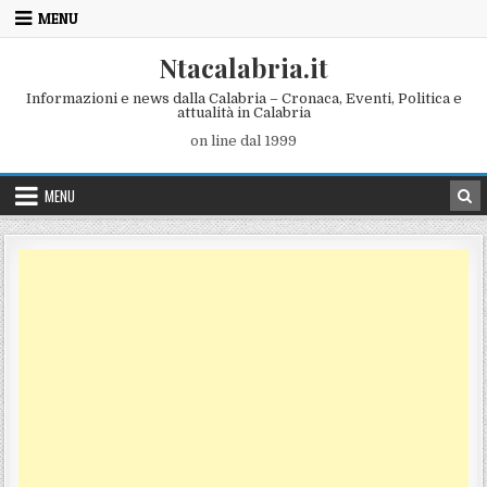
Skip to content
MENU
Ntacalabria.it
Informazioni e news dalla Calabria – Cronaca, Eventi, Politica e
attualità in Calabria
on line dal 1999
MENU