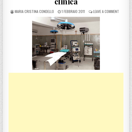
clinica
POSTED BY
POSTED ON
ON VIBO 
MARIA CRISTINA CONDELLO
1 FEBBRAIO 2011
LEAVE A COMMENT