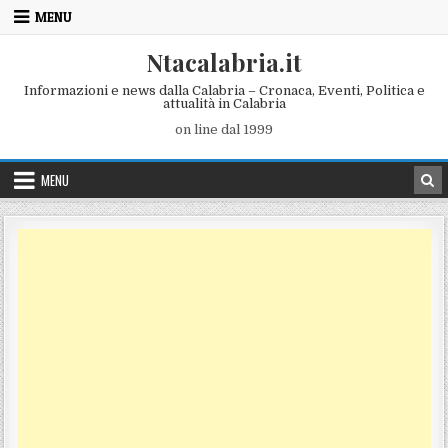
Skip to content
MENU
Ntacalabria.it
Informazioni e news dalla Calabria – Cronaca, Eventi, Politica e
attualità in Calabria
on line dal 1999
MENU