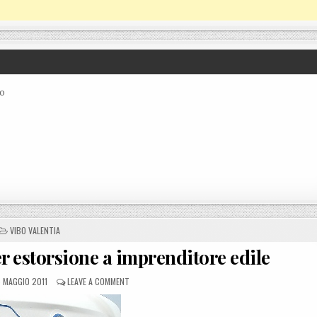
co
POSTED IN
VIBO VALENTIA
per estorsione a imprenditore edile
STED ON
ON VIBO VALENTIA, 4 ARRESTI PER ESTORSIONE A IMP
 MAGGIO 2011
LEAVE A COMMENT