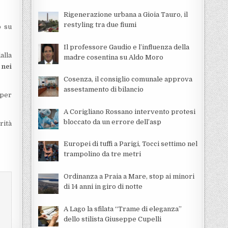
Rigenerazione urbana a Gioia Tauro, il
restyling tra due fiumi
o su
Il professore Gaudio e l’influenza della
alla
madre cosentina su Aldo Moro
 nei
Cosenza, il consiglio comunale approva
assestamento di bilancio
 per
A Corigliano Rossano intervento protesi
bloccato da un errore dell’asp
rità
Europei di tuffi a Parigi, Tocci settimo nel
trampolino da tre metri
Ordinanza a Praia a Mare, stop ai minori
di 14 anni in giro di notte
A Lago la sfilata “Trame di eleganza”
dello stilista Giuseppe Cupelli