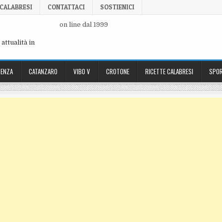
 CALABRESI
CONTATTACI
SOSTIENICI
on line dal 1999
attualità in
ENZA
CATANZARO
VIBO V
CROTONE
RICETTE CALABRESI
SPOR