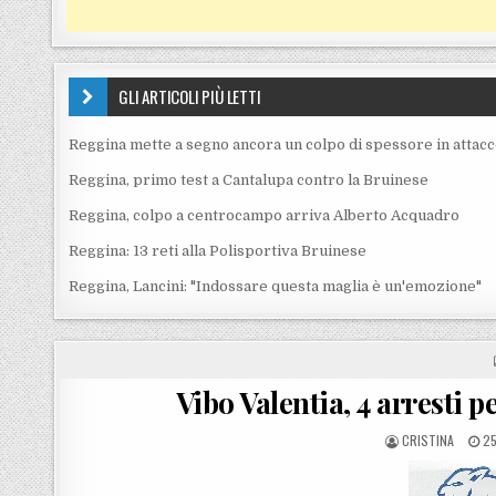
GLI ARTICOLI PIÙ LETTI
Reggina mette a segno ancora un colpo di spessore in attac
Reggina, primo test a Cantalupa contro la Bruinese
Reggina, colpo a centrocampo arriva Alberto Acquadro
Reggina: 13 reti alla Polisportiva Bruinese
Reggina, Lancini: "Indossare questa maglia è un'emozione"
Vibo Valentia, 4 arresti 
POSTED BY
PO
CRISTINA
25