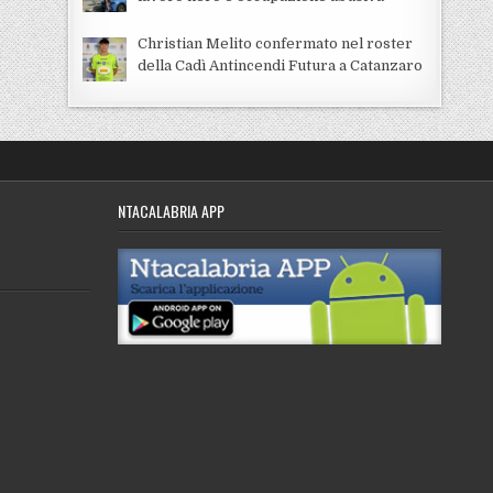
Christian Melito confermato nel roster
della Cadì Antincendi Futura a Catanzaro
NTACALABRIA APP