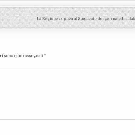
La Regione replica al Sindacato dei giornalisti cala
ori sono contrassegnati
*