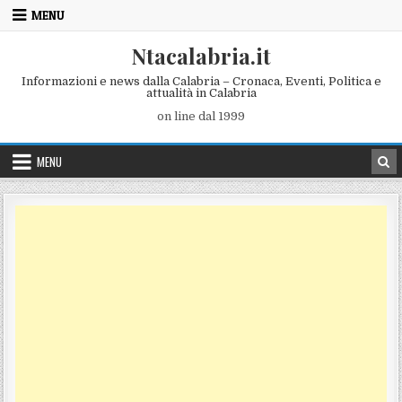
Skip to content
MENU
Ntacalabria.it
Informazioni e news dalla Calabria – Cronaca, Eventi, Politica e
attualità in Calabria
on line dal 1999
MENU