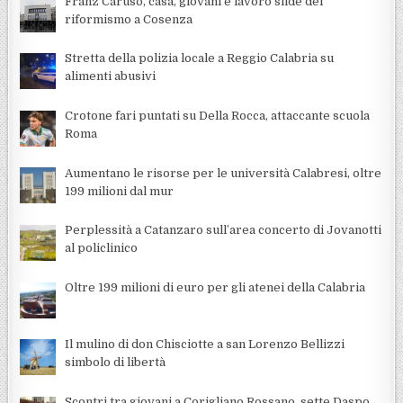
Franz Caruso, casa, giovani e lavoro sfide del
riformismo a Cosenza
Stretta della polizia locale a Reggio Calabria su
alimenti abusivi
Crotone fari puntati su Della Rocca, attaccante scuola
Roma
Aumentano le risorse per le università Calabresi, oltre
199 milioni dal mur
Perplessità a Catanzaro sull’area concerto di Jovanotti
al policlinico
Oltre 199 milioni di euro per gli atenei della Calabria
Il mulino di don Chisciotte a san Lorenzo Bellizzi
simbolo di libertà
Scontri tra giovani a Corigliano Rossano, sette Daspo