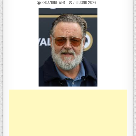
POSTED BY
POSTED ON
REDAZIONE.WEB
7 GIUGNO 2026