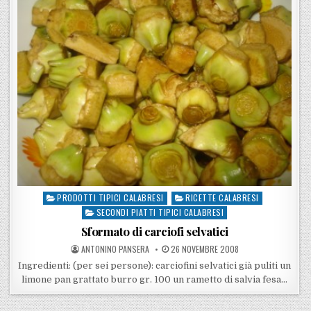
PRODOTTI TIPICI CALABRESI
RICETTE CALABRESI
Posted in
SECONDI PIATTI TIPICI CALABRESI
Sformato di carciofi selvatici
POSTED BY
POSTED ON
ANTONINO PANSERA
26 NOVEMBRE 2008
Ingredienti: (per sei persone): carciofini selvatici già puliti un
limone pan grattato burro gr. 100 un rametto di salvia fesa…