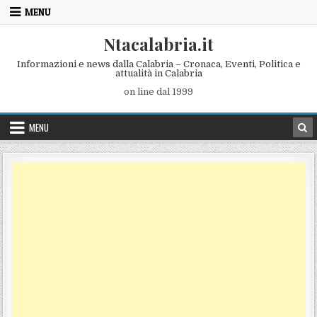
Skip to content
MENU
Ntacalabria.it
Informazioni e news dalla Calabria – Cronaca, Eventi, Politica e
attualità in Calabria
on line dal 1999
MENU