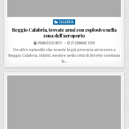
CALABRIA
Posted in
Reggio Calabria, trovate armi con esplosivo nella
zona dell’aeroporto
POSTED BY
POSTED ON
FRANCESCO IRITI
21 GENNAIO 2010
Un altro episodio che scuote la già precaria sicurezza a
Reggio Calabria. Infatti, mentre nella città di Stretto continua
la…