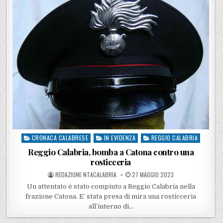
CRONACA CALABRESE
IN EVIDENZA
REGGIO CALABRIA
Posted in
Reggio Calabria, bomba a Catona contro una
rosticceria
POSTED BY
POSTED ON
REDAZIONE NTACALABRIA
27 MAGGIO 2023
Un attentato è stato compiuto a Reggio Calabria nella
frazione Catona. E’ stata presa di mira una rosticceria
all’interno di…