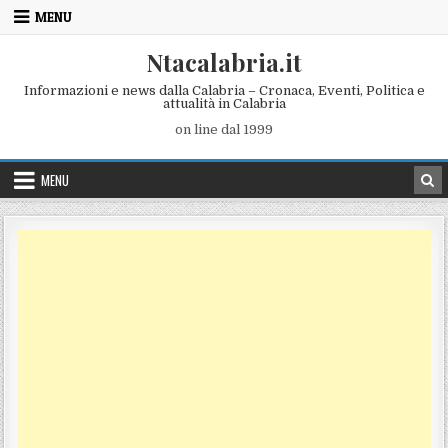
Skip to content
MENU
Ntacalabria.it
Informazioni e news dalla Calabria – Cronaca, Eventi, Politica e
attualità in Calabria
on line dal 1999
MENU