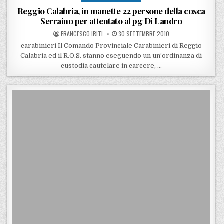
Reggio Calabria, in manette 22 persone della cosca
Serraino per attentato al pg Di Landro
POSTED BY
POSTED ON
FRANCESCO IRITI
30 SETTEMBRE 2010
carabinieri Il Comando Provinciale Carabinieri di Reggio
Calabria ed il R.O.S. stanno eseguendo un un’ordinanza di
custodia cautelare in carcere, …