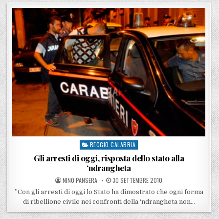
REGGIO CALABRIA
Posted in
Gli arresti di oggi, risposta dello stato alla
‘ndrangheta
POSTED BY
POSTED ON
NINO PANSERA
30 SETTEMBRE 2010
”Con gli arresti di oggi lo Stato ha dimostrato che ogni forma
di ribellione civile nei confronti della ‘ndrangheta non…