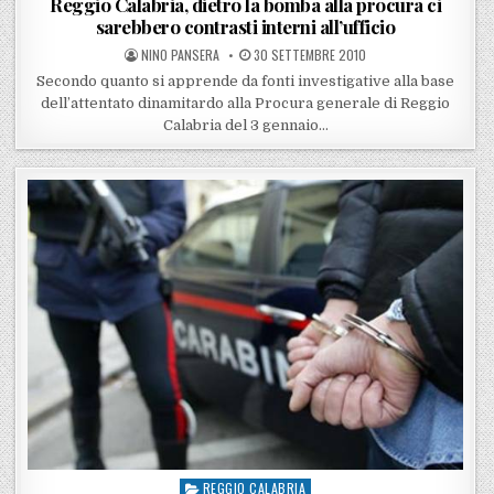
Reggio Calabria, dietro la bomba alla procura ci
sarebbero contrasti interni all’ufficio
POSTED BY
POSTED ON
NINO PANSERA
30 SETTEMBRE 2010
Secondo quanto si apprende da fonti investigative alla base
dell’attentato dinamitardo alla Procura generale di Reggio
Calabria del 3 gennaio…
REGGIO CALABRIA
Posted in