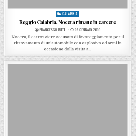
CALABRIA
Posted in
Reggio Calabria, Nocera rimane in carcere
POSTED BY
POSTED ON
FRANCESCO IRITI
26 GENNAIO 2010
Nocera, il carrozziere accusato di favoreggiamento per il
ritrovamento di un’automobile con esplosivo ed armi in
occasione della visita a…