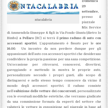
Domenica
29
settembre,
presso il
ntacalabria
piazzale
Mix Service
di Ammendola Giuseppe & figli in Via Fondo Giunta (dietro Io
Bimbo)
a Pellaro
(RC) si terrà il
primo raduno di auto con
accessori sportivi
. L’appuntamento è fissato per le
ore
16.00
. Un incontro da non perdere dunque per gli
appassionati dell’auto con accessori sportivi che desiderano
condividere la propria passione per una sana competizione.
Un’occasione per ritrovarsi, conoscersi, divertirsi,
gareggiando e mettendo in mostra le proprie auto,
personalizzate secondo i propri gusti, allo scopo di
distinguersi e nello stesso tempo conoscere da vicino il
mondo degli accessori sportivi. Il raduno consiste
nell’
esibizione delle vetture dei concorrenti
, personalizzate
con le eventuali modifiche estetiche, che verranno giudicate
da una commissione formata da esperti del settore che
valuterà le vetture in esposizione nel piazzale in base ad