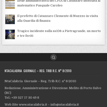
Sede amministrativa del CPIA di Catanzaro intitolata al
matematico Pasquale Caroleo
Il prefetto di Catanzaro Clemente di Nuzzzo in visita
alla Guardia di finanza
Tragico incidente sulla ss106 a Pietragrande, un morto
e tre feriti
NTACALABRIA GIORNALE – REG. TRIB R.C. N° 8/2010
NtaCalabria Giornale – Reg. Trib R.C. n° 8/2010
Redazione, Amministrazione e Direzione: Melito di Porto Salvo
(RC)
Tel.: +39 327 17 30 49 8
Web Site www.ntacalabria.it – info@ntacalabria.it