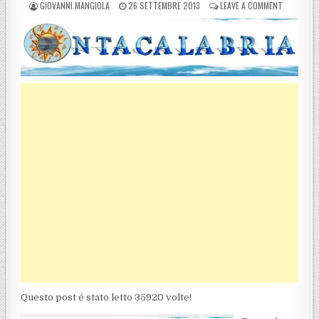
POSTED BY
POSTED ON
ON PELLAR
GIOVANNI.MANGIOLA
26 SETTEMBRE 2013
LEAVE A COMMENT
Questo post é stato letto 35920 volte!