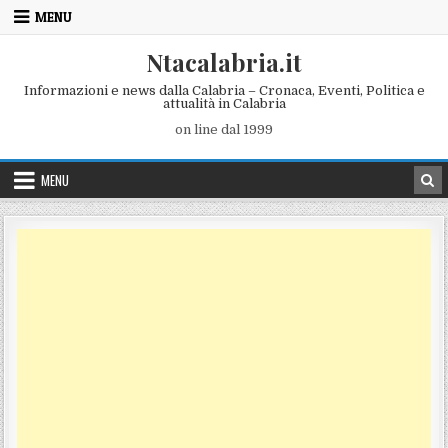
Skip to content
MENU
Ntacalabria.it
Informazioni e news dalla Calabria – Cronaca, Eventi, Politica e
attualità in Calabria
on line dal 1999
MENU