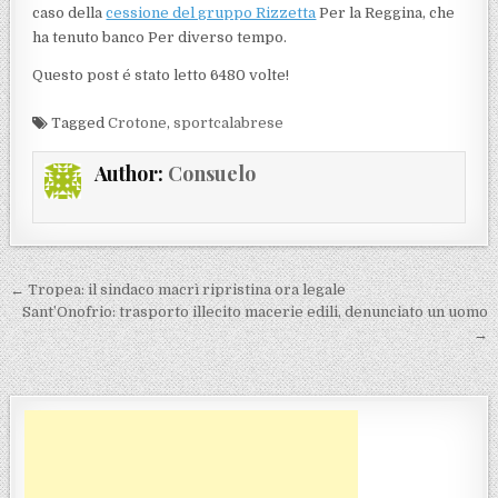
caso della
cessione del gruppo Rizzetta
Per la Reggina, che
ha tenuto banco Per diverso tempo.
Questo post é stato letto 6480 volte!
Tagged
Crotone
,
sportcalabrese
Author:
Consuelo
Navigazione articoli
← Tropea: il sindaco macrì ripristina ora legale
Sant’Onofrio: trasporto illecito macerie edili, denunciato un uomo
→