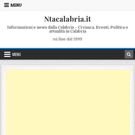
Skip to content
MENU
Ntacalabria.it
Informazioni e news dalla Calabria – Cronaca, Eventi, Politica e
attualità in Calabria
on line dal 1999
MENU