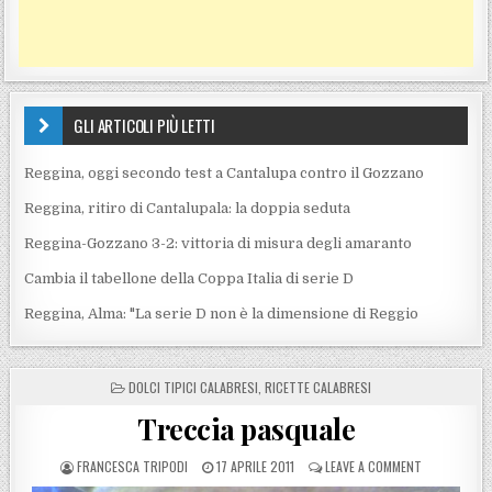
GLI ARTICOLI PIÙ LETTI
Reggina, oggi secondo test a Cantalupa contro il Gozzano
Reggina, ritiro di Cantalupala: la doppia seduta
Reggina-Gozzano 3-2: vittoria di misura degli amaranto
Cambia il tabellone della Coppa Italia di serie D
Reggina, Alma: "La serie D non è la dimensione di Reggio
POSTED IN
DOLCI TIPICI CALABRESI
,
RICETTE CALABRESI
Treccia pasquale
POSTED BY
POSTED ON
ON TRECCIA 
FRANCESCA TRIPODI
17 APRILE 2011
LEAVE A COMMENT