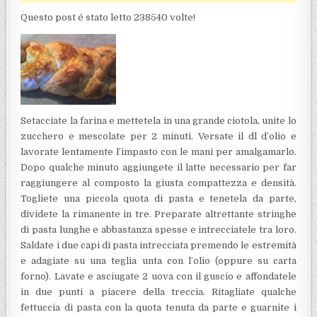
Questo post é stato letto 238540 volte!
Setacciate la farina e mettetela in una grande ciotola, unite lo
zucchero e mescolate per 2 minuti. Versate il dl d’olio e
lavorate lentamente l’impasto con le mani per amalgamarlo.
Dopo qualche minuto aggiungete il latte necessario per far
raggiungere al composto la giusta compattezza e densità.
Togliete una piccola quota di pasta e tenetela da parte,
dividete la rimanente in tre. Preparate altrettante stringhe
di pasta lunghe e abbastanza spesse e intrecciatele tra loro.
Saldate i due capi di pasta intrecciata premendo le estremità
e adagiate su una teglia unta con l’olio (oppure su carta
forno). Lavate e asciugate 2 uova con il guscio e affondatele
in due punti a piacere della treccia. Ritagliate qualche
fettuccia di pasta con la quota tenuta da parte e guarnite i