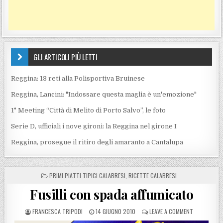
GLI ARTICOLI PIÙ LETTI
Reggina: 13 reti alla Polisportiva Bruinese
Reggina, Lancini: "Indossare questa maglia è un'emozione"
1° Meeting “Città di Melito di Porto Salvo”, le foto
Serie D, ufficiali i nove gironi: la Reggina nel girone I
Reggina, prosegue il ritiro degli amaranto a Cantalupa
POSTED IN
PRIMI PIATTI TIPICI CALABRESI
,
RICETTE CALABRESI
Fusilli con spada affumicato
POSTED BY
POSTED ON
ON FUSILLI
FRANCESCA TRIPODI
14 GIUGNO 2010
LEAVE A COMMENT