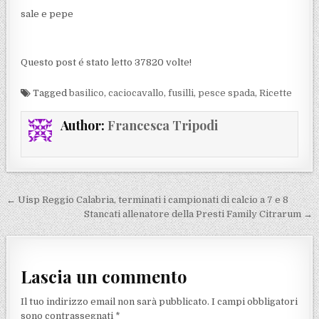
sale e pepe
Questo post é stato letto 37820 volte!
Tagged
basilico
,
caciocavallo
,
fusilli
,
pesce spada
,
Ricette
Author:
Francesca Tripodi
Navigazione articoli
← Uisp Reggio Calabria, terminati i campionati di calcio a 7 e 8
Stancati allenatore della Presti Family Citrarum →
Lascia un commento
Il tuo indirizzo email non sarà pubblicato.
I campi obbligatori
sono contrassegnati
*