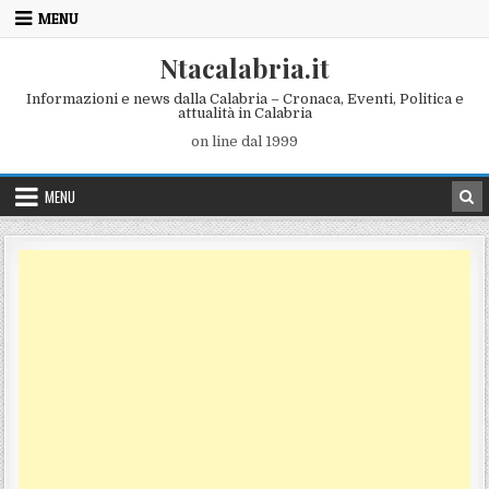
Skip to content
MENU
Ntacalabria.it
Informazioni e news dalla Calabria – Cronaca, Eventi, Politica e
attualità in Calabria
on line dal 1999
MENU