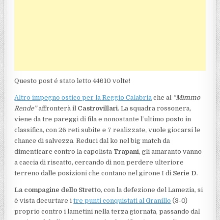
Questo post é stato letto 44610 volte!
Altro impegno ostico per la Reggio Calabria
che al
“Mimmo
Rende”
affronterà il
Castrovillari
. La squadra rossonera,
viene da tre pareggi di fila e nonostante l’ultimo posto in
classifica, con 26 reti subite e 7 realizzate, vuole giocarsi le
chance di salvezza. Reduci dal ko nel big match da
dimenticare contro la capolista
Trapani
, gli amaranto vanno
a caccia di riscatto, cercando di non perdere ulteriore
terreno dalle posizioni che contano nel girone I di
Serie D
.
La compagine dello Stretto
, con la defezione del Lamezia, si
è vista decurtare i
tre punti conquistati al Granillo
(3-0)
proprio contro i lametini nella terza giornata, passando dal