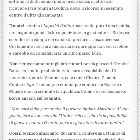
settimo al dodicesimo posto in classifica, in attesa di
ricevere i tre punti a tavolino, dopo il ricorso presentato
contro il Città di Sant’Agata.
Il match
contro i
Lupi del Pollino
, nasconde più di una insidia,
non inganni quindi la loro posizione in graduatoria. Si dovrà
scendere in campo cercando di portare a casa successo.
Certamente non sarà facile, ma un pareggio non servirebbe
e sarebbe da considerarsi un altro passo falso.
Non rientreranno tutti gli infortunati
per la gara del “Rende”.
Bolzicco, molto probabilmente sarà arruolabile dal 12
novembre, con la Vibonese, così come Cham e Zanchi.
Contro i
lupi
, Trocini può comunque contare su Rosseti e
Mungo che ha scontato la squalifica. Come se non bastasse,
piove ancora sul bagnato
.
“Non sarà della gara anche il portiere titolare Martinez. Al suo
posto, farà il suo esordio l’Under Velcea , che dà la possibilità
di giocare con un Over in più tra i giocatori di movimento.”
Così il tecnico amaranto
, durante la conferenza stampa di