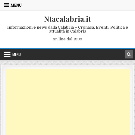
Skip to content
MENU
Ntacalabria.it
Informazioni e news dalla Calabria – Cronaca, Eventi, Politica e
attualità in Calabria
on line dal 1999
MENU