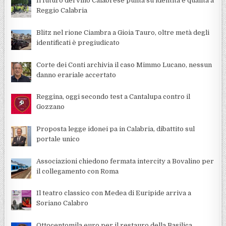
Il futuro del vino Calabrese punta su identità e qualità a
Reggio Calabria
Blitz nel rione Ciambra a Gioia Tauro, oltre metà degli
identificati è pregiudicato
Corte dei Conti archivia il caso Mimmo Lucano, nessun
danno erariale accertato
Reggina, oggi secondo test a Cantalupa contro il
Gozzano
Proposta legge idonei pa in Calabria, dibattito sul
portale unico
Associazioni chiedono fermata intercity a Bovalino per
il collegamento con Roma
Il teatro classico con Medea di Euripide arriva a
Soriano Calabro
Ottocentomila euro per il restauro della Basilica