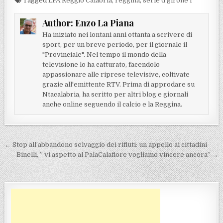
Tagged
LFA Reggio Calabria
,
reggina
,
serie d girone i
Author:
Enzo La Piana
Ha iniziato nei lontani anni ottanta a scrivere di
sport, per un breve periodo, per il giornale il
"Provinciale". Nel tempo il mondo della
televisione lo ha catturato, facendolo
appassionare alle riprese televisive, coltivate
grazie all'emittente RTV. Prima di approdare su
Ntacalabria, ha scritto per altri blog e giornali
anche online seguendo il calcio e la Reggina.
Navigazione articoli
← Stop all’abbandono selvaggio dei rifiuti: un appello ai cittadini
Binelli, ” vi aspetto al PalaCalafiore vogliamo vincere ancora” →