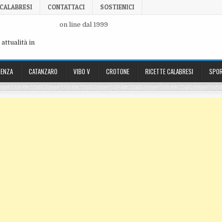
 CALABRESI
CONTATTACI
SOSTIENICI
on line dal 1999
attualità in
ENZA
CATANZARO
VIBO V
CROTONE
RICETTE CALABRESI
SPOR