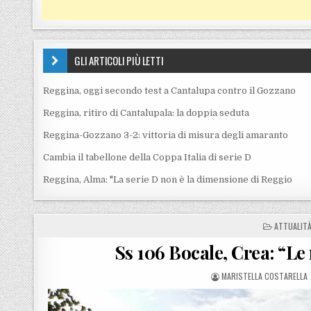
GLI ARTICOLI PIÙ LETTI
Reggina, oggi secondo test a Cantalupa contro il Gozzano
Reggina, ritiro di Cantalupala: la doppia seduta
Reggina-Gozzano 3-2: vittoria di misura degli amaranto
Cambia il tabellone della Coppa Italia di serie D
Reggina, Alma: "La serie D non è la dimensione di Reggio
POSTED IN
ATTUALIT
Ss 106 Bocale, Crea: “L
POSTED BY
MARISTELLA COSTARELLA