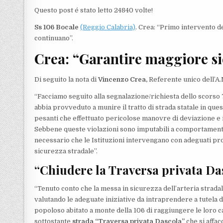
Questo post é stato letto 24840 volte!
Ss 106 Bocale
(Reggio Calabria)
. Crea: “Primo intervento d
continuano”.
Crea: “Garantire maggiore si
Di seguito la nota di
Vincenzo Crea,
Referente unico dell’A.
“Facciamo seguito alla segnalazione/richiesta dello scorso
abbia provveduto a munire il tratto di strada statale in que
pesanti che effettuato pericolose manovre di deviazione e i
Sebbene queste violazioni sono imputabili a comportamenti 
necessario che le Istituzioni intervengano con adeguati p
sicurezza stradale”.
“Chiudere la Traversa privata Da
“Tenuto conto che la messa in sicurezza dell’arteria strada
valutando le adeguate iniziative da intraprendere a tutela del
popoloso abitato a monte della 106 di raggiungere le loro ca
sottostante
strada “Traversa privata Dascola”
che si affac