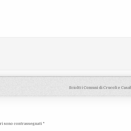
Sciolti i Comuni di Crucoli e Cas
ori sono contrassegnati
*