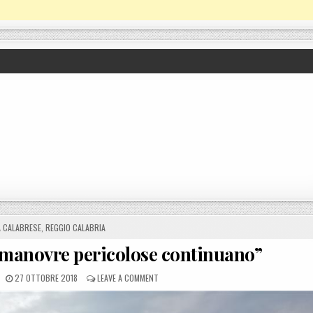
À CALABRESE
,
REGGIO CALABRIA
e manovre pericolose continuano”
POSTED ON
ON SS 106 BOCALE, CREA: “LE MANOVRE PER
27 OTTOBRE 2018
LEAVE A COMMENT