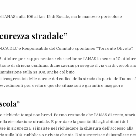
ell’ANAS sulla 106 al km. 15 di Bocale, ma le manovre pericolose
curezza stradale”
N.CA.DI.C e Responsabile del Comitato spontaneo “Torrente Oliveto”.
 7 ottobre per rappresentare che, sebbene l’ANAS lo scorso 10 ottobr
stione di
striscia continua di mezzeria
; prosegue il via vai di veicoli a
mmissione sulla Ss 106, anche col buio.
trasgressivi delle norme del codice della strada da parte dell’uomo; 
rovvedimenti per evitare queste situazioni e garantire maggiore
scola”
le richiede tempi non brevi. Fermo restando che l’ANAS di certo, starà
la circolazione stradale. E per dare la possibilità agli abitanti del
se in sicurezza, si insiste nel richiedere la
chiusura
dell’accesso alla
cia sulla 106, pubblica o privata che sia. E si suggerisce di installare per