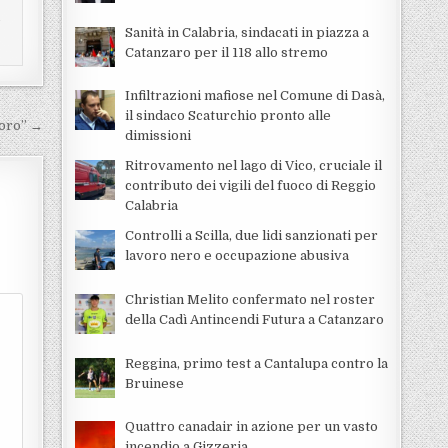
i
Sanità in Calabria, sindacati in piazza a
Catanzaro per il 118 allo stremo
Infiltrazioni mafiose nel Comune di Dasà,
il sindaco Scaturchio pronto alle
voro” →
dimissioni
Ritrovamento nel lago di Vico, cruciale il
contributo dei vigili del fuoco di Reggio
Calabria
Controlli a Scilla, due lidi sanzionati per
lavoro nero e occupazione abusiva
Christian Melito confermato nel roster
della Cadì Antincendi Futura a Catanzaro
Reggina, primo test a Cantalupa contro la
Bruinese
Quattro canadair in azione per un vasto
incendio a Gizzeria