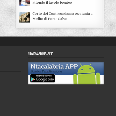
attende il tavolo tecnico
Corte dei Conti condanna ex giunta a
Melito di Porto Salvo
NTACALABRIA APP