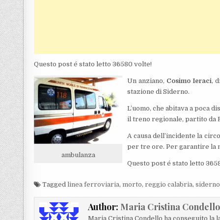
Questo post é stato letto 36580 volte!
Un anziano,
Cosimo Ieraci
, 
stazione di Siderno.
L’uomo, che abitava a poca dis
il treno regionale, partito da 
A causa dell’incidente la circ
per tre ore. Per garantire la m
ambulanza
Questo post é stato letto 365
Tagged
linea ferroviaria
,
morto
,
reggio calabria
,
sidern
Author:
Maria Cristina Condell
Maria Cristina Condello ha conseguito la 