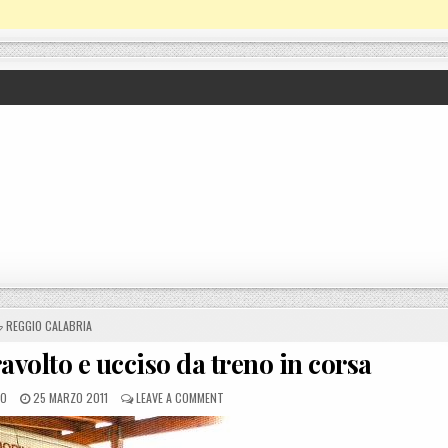
POSTED IN
REGGIO CALABRIA
avolto e ucciso da treno in corsa
POSTED ON
ON SIDERNO (RC), ANZIANO TRAVOLTO E UCCI
LO
25 MARZO 2011
LEAVE A COMMENT