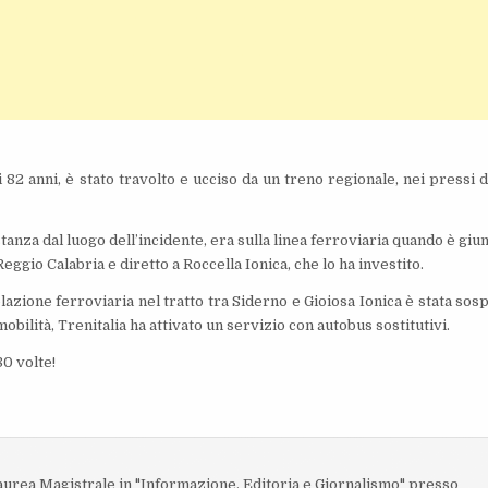
di 82 anni, è stato travolto e ucciso da un treno regionale, nei pressi d
tanza dal luogo dell’incidente, era sulla linea ferroviaria quando è giu
Reggio Calabria e diretto a Roccella Ionica, che lo ha investito.
olazione ferroviaria nel tratto tra Siderno e Gioiosa Ionica è stata sos
obilità, Trenitalia ha attivato un servizio con autobus sostitutivi.
80 volte!
o
o
laurea Magistrale in "Informazione, Editoria e Giornalismo" presso