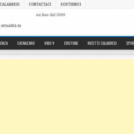
 CALABRESI
CONTATTACI
SOSTIENICI
on line dal 1999
attualità in
ENZA
CATANZARO
VIBO V
CROTONE
RICETTE CALABRESI
SPOR