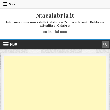
Skip to content
MENU
Ntacalabria.it
Informazioni e news dalla Calabria – Cronaca, Eventi, Politica e
attualità in Calabria
on line dal 1999
MENU