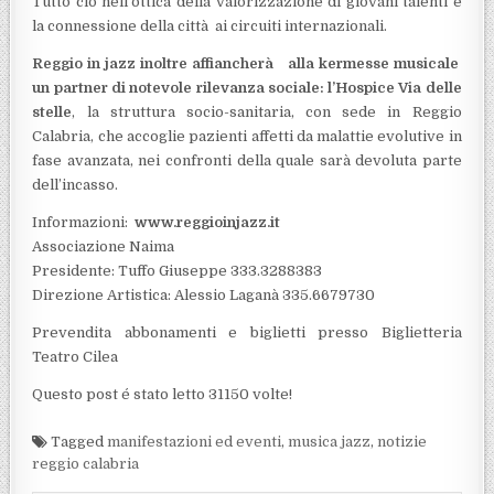
Tutto ciò nell’ottica della valorizzazione di giovani talenti e
la connessione della città ai circuiti internazionali.
Reggio in jazz inoltre affiancherà alla kermesse musicale
un partner di notevole rilevanza sociale: l’Hospice Via delle
stelle
, la struttura socio-sanitaria, con sede in Reggio
Calabria, che accoglie pazienti affetti da malattie evolutive in
fase avanzata, nei confronti della quale sarà devoluta parte
dell’incasso.
Informazioni:
www.reggioinjazz.it
Associazione Naima
Presidente: Tuffo Giuseppe 333.3288383
Direzione Artistica: Alessio Laganà 335.6679730
Prevendita abbonamenti e biglietti presso Biglietteria
Teatro Cilea
Questo post é stato letto 31150 volte!
Tagged
manifestazioni ed eventi
,
musica jazz
,
notizie
reggio calabria