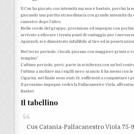
Il Cus ha giocato con intensità ma non è bastato, perché la 
giocando una partita straordinaria con grande intensità da
canestro dopo l’altro.
Nelle corde del gruppo, precisione ed impegno con pochissim
arrivato a sfiorare i trenta punti di vantaggio per i neroara
Aguzzoli, si è dimostrato infallibile al tiro ed in penetrazio
Nel terzo periodo, i locali, giocano con maggiore grinta e 
tempino”.
L’ultimo periodo, però, parte in scioltezza con un bel contr
l’ultimo a mollare ma i sigilli nero-arancio li ha messi con le
Cigarini, nel finale sono stati 19, sufficienti a conquistare i 
Il prossimo impegno vedrà la Pallacanestro Viola, affrontar
Basket.
Il tabellino
Cus Catania-Pallacanestro Viola 75-94 