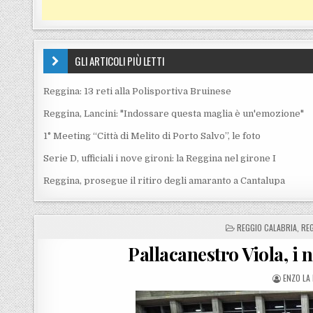
GLI ARTICOLI PIÙ LETTI
Reggina: 13 reti alla Polisportiva Bruinese
Reggina, Lancini: "Indossare questa maglia è un'emozione"
1° Meeting “Città di Melito di Porto Salvo”, le foto
Serie D, ufficiali i nove gironi: la Reggina nel girone I
Reggina, prosegue il ritiro degli amaranto a Cantalupa
POSTED IN
REGGIO CALABRIA
,
REG
Pallacanestro Viola, i
POSTED 
ENZO LA