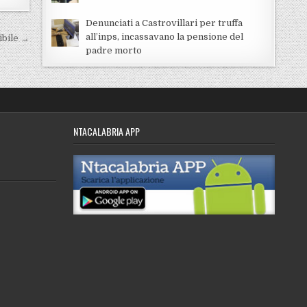
Denunciati a Castrovillari per truffa
all’inps, incassavano la pensione del
ibile →
padre morto
NTACALABRIA APP