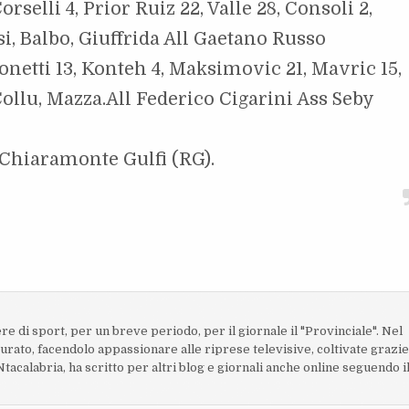
rselli 4, Prior Ruiz 22, Valle 28, Consoli 2,
i, Balbo, Giuffrida All Gaetano Russo
onetti 13, Konteh 4, Maksimovic 21, Mavric 15,
 Collu, Mazza.All Federico Cigarini Ass Seby
i Chiaramonte Gulfi (RG).
ere di sport, per un breve periodo, per il giornale il "Provinciale". Nel
turato, facendolo appassionare alle riprese televisive, coltivate grazi
acalabria, ha scritto per altri blog e giornali anche online seguendo i