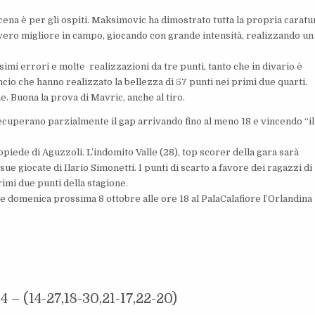
scena è per gli ospiti. Maksimovic ha dimostrato tutta la propria caratu
 vero migliore in campo, giocando con grande intensità, realizzando un
i errori e molte realizzazioni da tre punti, tanto che in divario è
ncio che hanno realizzato la bellezza di 57 punti nei primi due quarti.
ne. Buona la prova di Mavric, anche al tiro.
recuperano parzialmente il gap arrivando fino al meno 18 e vincendo “il
opiede di Aguzzoli. L’indomito Valle (28), top scorer della gara sarà
 sue giocate di Ilario Simonetti. I punti di scarto a favore dei ragazzi di
primi due punti della stagione.
e domenica prossima 8 ottobre alle ore 18 al PalaCalafiore l’Orlandina
– (14-27,18-30,21-17,22-20)