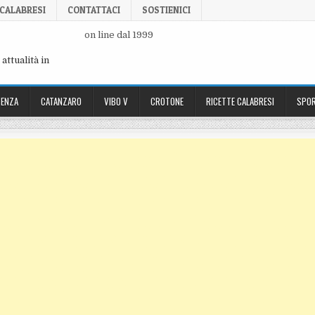
 CALABRESI
CONTATTACI
SOSTIENICI
on line dal 1999
attualità in
ENZA
CATANZARO
VIBO V
CROTONE
RICETTE CALABRESI
SPOR