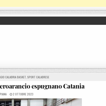
GIO CALABRIA BASKET
,
SPORT CALABRESE
 neroarancio espugnano Catania
BY
POSTED ON
 PIANA
2 OTTOBRE 2023