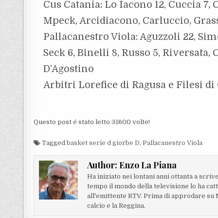
Cus Catania: Lo Iacono 12, Cuccia 7, Co
Mpeck, Arcidiacono, Carluccio, Grass
Pallacanestro Viola: Aguzzoli 22, Sim
Seck 6, Binelli 8, Russo 5, Riversata,
D’Agostino
Arbitri Lorefice di Ragusa e Filesi d
Questo post é stato letto 31600 volte!
Tagged
basket serie d giorbe D
,
Pallacanestro Viola
Author:
Enzo La Piana
Ha iniziato nei lontani anni ottanta a scriv
tempo il mondo della televisione lo ha cat
all'emittente RTV. Prima di approdare su Nt
calcio e la Reggina.