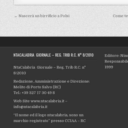
Navigazione articoli
← Nascerà un birrificio a Polsi
Come ten
NTACALABRIA GIORNALE – REG. TRIB R.C. N° 8/2010
Editore: Nin
Responsabile
1999
NtaCalabria Giornale – Reg. Trib R.C. n°
8/2010
Redazione, Amministrazione e Direzione:
Melito di Porto Salvo (RC)
Tel.: +39 327 17 30 49 8
Web Site www.ntacalabria.it –
info@ntacalabria.it
“Il nome ed il logo ntacalabria, sono un
marchio registrato” presso CCIAA – RC