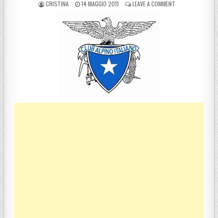
POSTED BY
POSTED ON
ON CAI REGGIO CA
CRISTINA
14 MAGGIO 2011
LEAVE A COMMENT