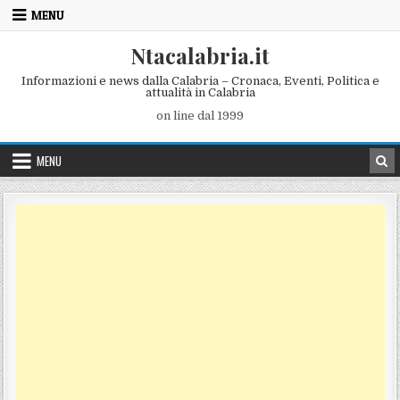
Skip to content
MENU
Ntacalabria.it
Informazioni e news dalla Calabria – Cronaca, Eventi, Politica e
attualità in Calabria
on line dal 1999
MENU