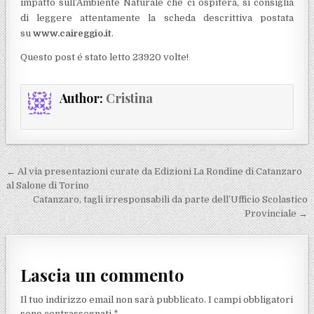
impatto sull’Ambiente Naturale che ci ospiterà, si consiglia
di leggere attentamente la scheda descrittiva postata
su
www.caireggio.it
.
Questo post é stato letto 23920 volte!
Author:
Cristina
Navigazione articoli
← Al via presentazioni curate da Edizioni La Rondine di Catanzaro
al Salone di Torino
Catanzaro, tagli irresponsabili da parte dell’Ufficio Scolastico
Provinciale →
Lascia un commento
Il tuo indirizzo email non sarà pubblicato.
I campi obbligatori
sono contrassegnati
*