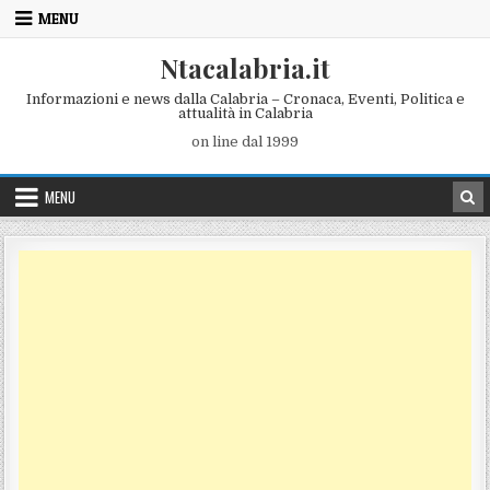
Skip to content
MENU
Ntacalabria.it
Informazioni e news dalla Calabria – Cronaca, Eventi, Politica e
attualità in Calabria
on line dal 1999
MENU