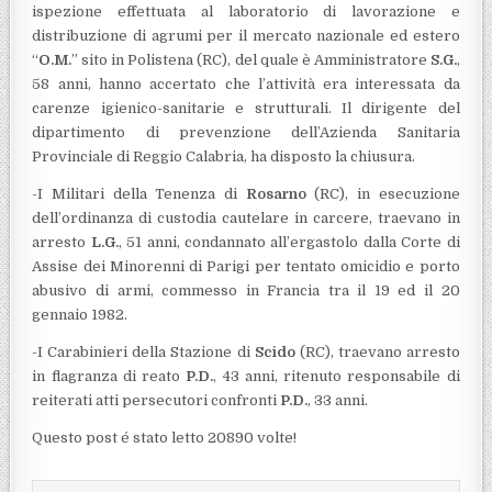
ispezione effettuata al laboratorio di lavorazione e
distribuzione di agrumi per il mercato nazionale ed estero
“
O.M.
” sito in Polistena (RC), del quale è Amministratore
S.G.
,
58 anni, hanno accertato che l’attività era interessata da
carenze igienico-sanitarie e strutturali. Il dirigente del
dipartimento di prevenzione dell’Azienda Sanitaria
Provinciale di Reggio Calabria, ha disposto la chiusura.
-I Militari della Tenenza di
Rosarno
(RC), in esecuzione
dell’ordinanza di custodia cautelare in carcere, traevano in
arresto
L.G.
, 51 anni, condannato all’ergastolo dalla Corte di
Assise dei Minorenni di Parigi per tentato omicidio e porto
abusivo di armi, commesso in Francia tra il 19 ed il 20
gennaio 1982.
-I Carabinieri della Stazione di
Scido
(RC), traevano arresto
in flagranza di reato
P.D.
, 43 anni, ritenuto responsabile di
reiterati atti persecutori confronti
P.D.
, 33 anni.
Questo post é stato letto 20890 volte!