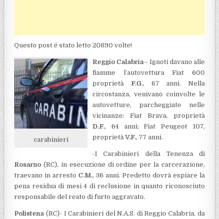
Questo post é stato letto 20890 volte!
Reggio Calabria
– Ignoti davano alle
fiamme l’autovettura Fiat 600
proprietà
F.G.
, 67 anni. Nella
circostanza, venivano coinvolte le
autovetture, parcheggiate nelle
vicinanze: Fiat Brava, proprietà
D.F.
, 64 anni; Fiat Peugeot 107,
proprietà
V.F.
, 77 anni.
carabinieri
-I Carabinieri della Tenenza di
Rosarno
(RC), in esecuzione di ordine per la carcerazione,
traevano in arresto
C.M.
, 36 anni. Predetto dovrà espiare la
pena residua di mesi 4 di reclusione in quanto riconosciuto
responsabile del reato di furto aggravato.
Polistena
(RC)- I Carabinieri del N.A.S. di Reggio Calabria, da