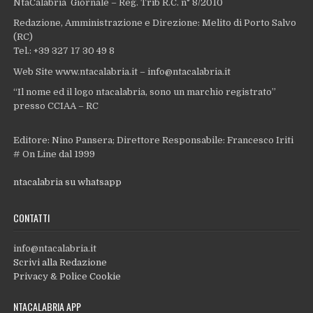
NtaCalabria Giornale – Reg. Trib R.C. n° 8/2010
Redazione, Amministrazione e Direzione: Melito di Porto Salvo
(RC)
Tel.: +39 327 17 30 49 8
Web Site www.ntacalabria.it – info@ntacalabria.it
“Il nome ed il logo ntacalabria, sono un marchio registrato”
presso CCIAA – RC
Editore: Nino Pansera; Direttore Responsabile: Francesco Iriti
# On Line dal 1999
ntacalabria su whatsapp
CONTATTI
info@ntacalabria.it
Scrivi alla Redazione
Privacy & Police Cookie
NTACALABRIA APP