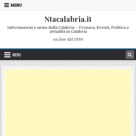
Skip to content
MENU
Ntacalabria.it
Informazioni e news dalla Calabria – Cronaca, Eventi, Politica e
attualità in Calabria
on line dal 1999
MENU