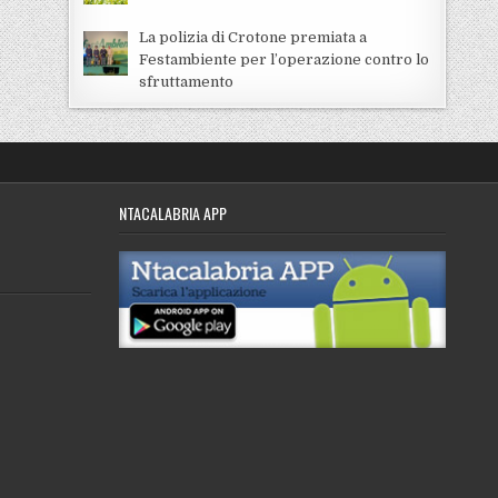
La polizia di Crotone premiata a
Festambiente per l’operazione contro lo
sfruttamento
NTACALABRIA APP