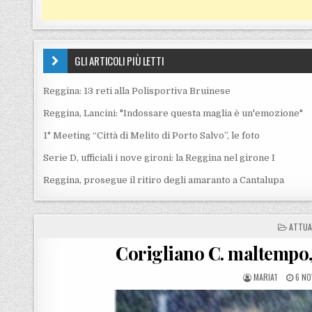
GLI ARTICOLI PIÙ LETTI
Reggina: 13 reti alla Polisportiva Bruinese
Reggina, Lancini: "Indossare questa maglia è un'emozione"
1° Meeting “Città di Melito di Porto Salvo”, le foto
Serie D, ufficiali i nove gironi: la Reggina nel girone I
Reggina, prosegue il ritiro degli amaranto a Cantalupa
POSTE
ATTUA
Corigliano C. maltempo, 
POSTED BY
POS
MARIA1
6 NO