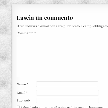
Lascia un commento
Il tuo indirizzo email non sarà pubblicato.
I campi obbligat
Commento
*
Nome
*
Email
*
Sito web
Salva il mio nome, email e sito web in questo browser p