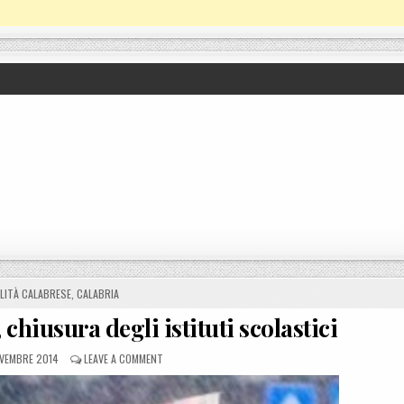
D IN
LITÀ CALABRESE
,
CALABRIA
chiusura degli istituti scolastici
TED ON
ON CORIGLIANO C. MALTEMPO, CHIUSURA DEGLI ISTITU
VEMBRE 2014
LEAVE A COMMENT