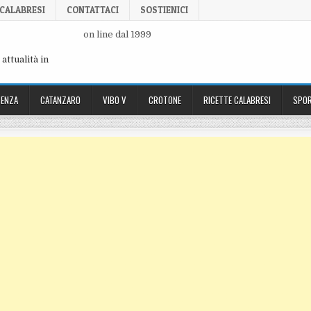
 CALABRESI
CONTATTACI
SOSTIENICI
on line dal 1999
attualità in
ENZA
CATANZARO
VIBO V
CROTONE
RICETTE CALABRESI
SPOR