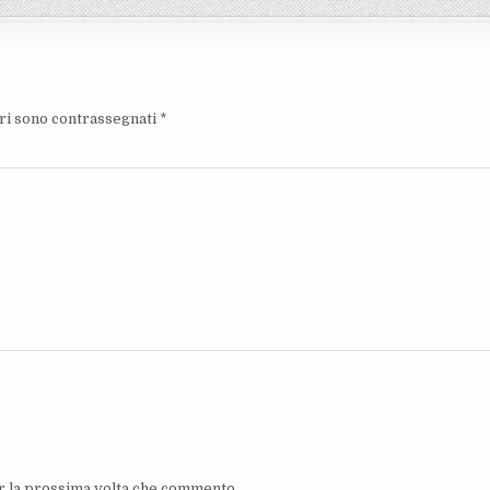
ori sono contrassegnati
*
er la prossima volta che commento.