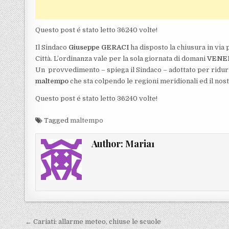
Questo post é stato letto 36240 volte!
Il Sindaco
Giuseppe GERACI
ha disposto la chiusura in via p
Città. L’ordinanza vale per la sola giornata di domani
VENER
Un provvedimento – spiega il Sindaco – adottato per ridur
maltempo
che sta colpendo le regioni meridionali ed il nost
Questo post é stato letto 36240 volte!
Tagged
maltempo
Author:
Maria1
Navigazione articoli
← Cariati: allarme meteo, chiuse le scuole