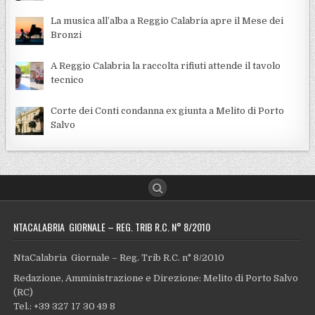
La musica all’alba a Reggio Calabria apre il Mese dei
Bronzi
A Reggio Calabria la raccolta rifiuti attende il tavolo
tecnico
Corte dei Conti condanna ex giunta a Melito di Porto
Salvo
NTACALABRIA GIORNALE – REG. TRIB R.C. N° 8/2010
NtaCalabria Giornale – Reg. Trib R.C. n° 8/2010
Redazione, Amministrazione e Direzione: Melito di Porto Salvo
(RC)
Tel.: +39 327 17 30 49 8