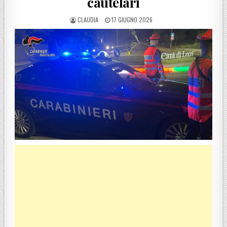
cautelari
POSTED BY
POSTED ON
CLAUDIA
17 GIUGNO 2026