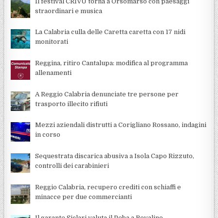
Il festival CRIVU torna a Orsomarso con paesaggi
straordinari e musica
La Calabria culla delle Caretta caretta con 17 nidi
monitorati
Reggina, ritiro Cantalupa: modifica al programma
allenamenti
A Reggio Calabria denunciate tre persone per
trasporto illecito rifiuti
Mezzi aziendali distrutti a Corigliano Rossano, indagini
in corso
Sequestrata discarica abusiva a Isola Capo Rizzuto,
controlli dei carabinieri
Reggio Calabria, recupero crediti con schiaffi e
minacce per due commercianti
Il garante Siclari valuta il Peba a Bovalino