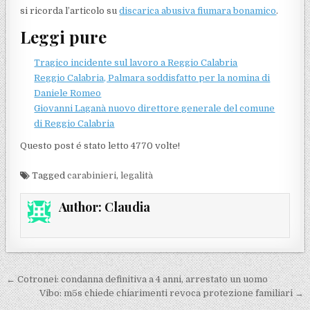
si ricorda l’articolo su
discarica abusiva fiumara bonamico
.
Leggi pure
Tragico incidente sul lavoro a Reggio Calabria
Reggio Calabria, Palmara soddisfatto per la nomina di
Daniele Romeo
Giovanni Laganà nuovo direttore generale del comune
di Reggio Calabria
Questo post é stato letto 4770 volte!
Tagged
carabinieri
,
legalità
Author:
Claudia
Navigazione articoli
← Cotronei: condanna definitiva a 4 anni, arrestato un uomo
Vibo: m5s chiede chiarimenti revoca protezione familiari →