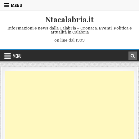
Skip to content
MENU
Ntacalabria.it
Informazioni e news dalla Calabria – Cronaca, Eventi, Politica e
attualità in Calabria
on line dal 1999
MENU