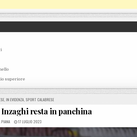
i
nello
lio superiore
ESE
,
IN EVIDENZA
,
SPORT CALABRESE
 Inzaghi resta in panchina
 BY
POSTED ON
 PIANA
17 LUGLIO 2023