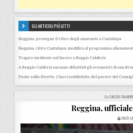
GLI ARTICOLI PIÙ LETTI
Reggina, prosegue il ritiro degli amaranto a Cantalupa
Reggina, ritiro Cantalupa: modifica al programma allenament
Tragico incidente sul lavoro a Reggio Calabria
A Reggio Calabria saranno abbattuti gli ecomostri di san Bru
Ponte sullo Stretto, Ciucci soddisfatto del parere del Consig
POSTED IN
CALCIO CALABR
Reggina, ufficiale
POSTED
ENZO LA