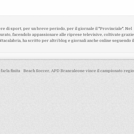
ere di sport, per un breve periodo, per il giornale il "Provinciale". Nel
turato, facendolo appassionare alle riprese televisive, coltivate grazi
acalabria, ha scritto per altri blog e giornali anche online seguendo i
arla finita
Beach Soccer, APD Brancaleone vince il campionato regi