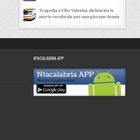
Tragedia a Vibo Valentia, dichiarata la
morte cerebrale per una giovane donna
NTACALABRIA APP