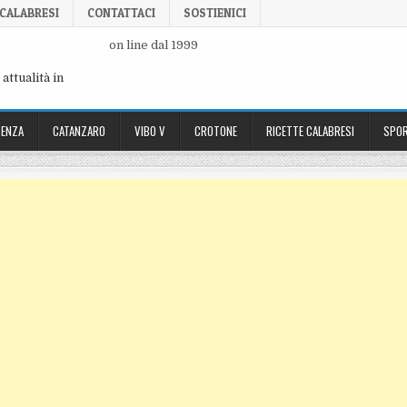
 CALABRESI
CONTATTACI
SOSTIENICI
on line dal 1999
attualità in
ENZA
CATANZARO
VIBO V
CROTONE
RICETTE CALABRESI
SPOR