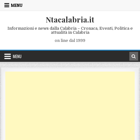
Skip to content
MENU
Ntacalabria.it
Informazioni e news dalla Calabria – Cronaca, Eventi, Politica e
attualità in Calabria
on line dal 1999
MENU