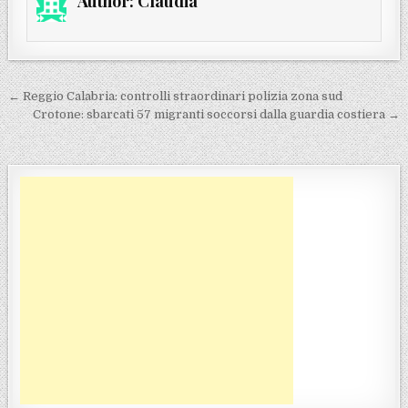
Author:
Claudia
Navigazione articoli
← Reggio Calabria: controlli straordinari polizia zona sud
Crotone: sbarcati 57 migranti soccorsi dalla guardia costiera →