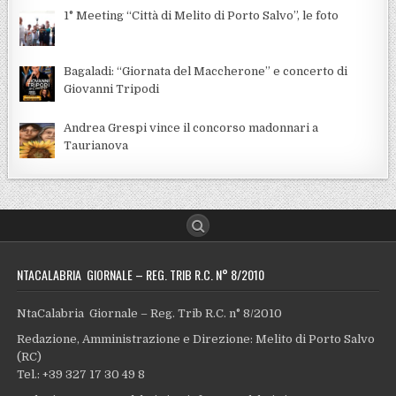
1° Meeting “Città di Melito di Porto Salvo”, le foto
Bagaladi: “Giornata del Maccherone” e concerto di
Giovanni Tripodi
Andrea Grespi vince il concorso madonnari a
Taurianova
NTACALABRIA GIORNALE – REG. TRIB R.C. N° 8/2010
NtaCalabria Giornale – Reg. Trib R.C. n° 8/2010
Redazione, Amministrazione e Direzione: Melito di Porto Salvo
(RC)
Tel.: +39 327 17 30 49 8