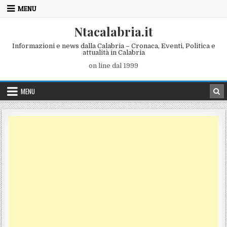
Skip to content
MENU
Ntacalabria.it
Informazioni e news dalla Calabria – Cronaca, Eventi, Politica e
attualità in Calabria
on line dal 1999
MENU