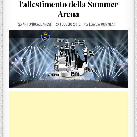
l’allestimento della Summer
Arena
POSTED BY
POSTED ON
ON SOVERATO,
ANTONIO.ALBANESE
1 LUGLIO 2016
LEAVE A COMMENT