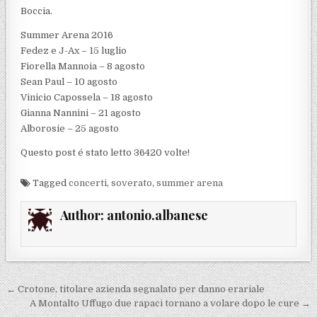
Boccia.
Summer Arena 2016
Fedez e J-Ax – 15 luglio
Fiorella Mannoia – 8 agosto
Sean Paul – 10 agosto
Vinicio Capossela – 18 agosto
Gianna Nannini – 21 agosto
Alborosie – 25 agosto
Questo post é stato letto 36420 volte!
Tagged
concerti
,
soverato
,
summer arena
Author:
antonio.albanese
Navigazione articoli
← Crotone, titolare azienda segnalato per danno erariale
A Montalto Uffugo due rapaci tornano a volare dopo le cure →