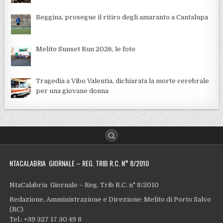
Reggina, prosegue il ritiro degli amaranto a Cantalupa
Melito Sunset Run 2026, le foto
Tragedia a Vibo Valentia, dichiarata la morte cerebrale
per una giovane donna
NTACALABRIA GIORNALE – REG. TRIB R.C. N° 8/2010
NtaCalabria Giornale – Reg. Trib R.C. n° 8/2010
Redazione, Amministrazione e Direzione: Melito di Porto Salvo
(RC)
Tel.: +39 327 17 30 49 8