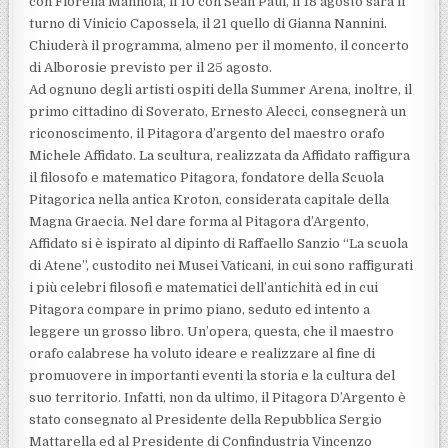
con Fiorella Mannoia, il 10 con Sean Paul, il 18 agosto sarà il
turno di Vinicio Capossela, il 21 quello di Gianna Nannini.
Chiuderà il programma, almeno per il momento, il concerto
di Alborosie previsto per il 25 agosto.
Ad ognuno degli artisti ospiti della Summer Arena, inoltre, il
primo cittadino di Soverato, Ernesto Alecci, consegnerà un
riconoscimento, il Pitagora d’argento del maestro orafo
Michele Affidato. La scultura, realizzata da Affidato raffigura
il filosofo e matematico Pitagora, fondatore della Scuola
Pitagorica nella antica Kroton, considerata capitale della
Magna Graecia. Nel dare forma al Pitagora d’Argento,
Affidato si è ispirato al dipinto di Raffaello Sanzio “La scuola
di Atene”, custodito nei Musei Vaticani, in cui sono raffigurati
i più celebri filosofi e matematici dell’antichità ed in cui
Pitagora compare in primo piano, seduto ed intento a
leggere un grosso libro. Un’opera, questa, che il maestro
orafo calabrese ha voluto ideare e realizzare al fine di
promuovere in importanti eventi la storia e la cultura del
suo territorio. Infatti, non da ultimo, il Pitagora D’Argento è
stato consegnato al Presidente della Repubblica Sergio
Mattarella ed al Presidente di Confindustria Vincenzo