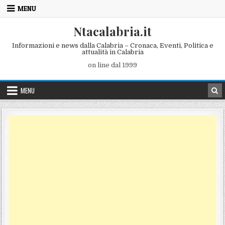
Skip to content
MENU
Ntacalabria.it
Informazioni e news dalla Calabria – Cronaca, Eventi, Politica e
attualità in Calabria
on line dal 1999
MENU