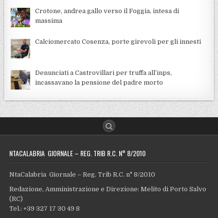
Crotone, andrea gallo verso il Foggia, intesa di
massima
Calciomercato Cosenza, porte girevoli per gli innesti
Denunciati a Castrovillari per truffa all’inps,
incassavano la pensione del padre morto
NTACALABRIA GIORNALE – REG. TRIB R.C. N° 8/2010
NtaCalabria Giornale – Reg. Trib R.C. n° 8/2010
Redazione, Amministrazione e Direzione: Melito di Porto Salvo
(RC)
Tel.: +39 327 17 30 49 8