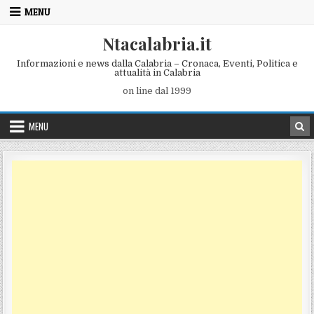
Skip to content
MENU
Ntacalabria.it
Informazioni e news dalla Calabria – Cronaca, Eventi, Politica e
attualità in Calabria
on line dal 1999
MENU