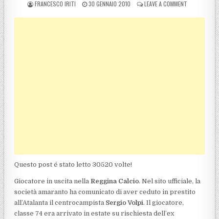
POSTED BY
POSTED ON
ON LA REGGI
FRANCESCO IRITI
30 GENNAIO 2010
LEAVE A COMMENT
Questo post é stato letto 30520 volte!
Giocatore in uscita nella
Reggina Calcio
. Nel sito ufficiale, la
società amaranto ha comunicato di aver ceduto in prestito
all’Atalanta il centrocampista
Sergio Volpi
. Il giocatore,
classe 74 era arrivato in estate su rischiesta dell’ex