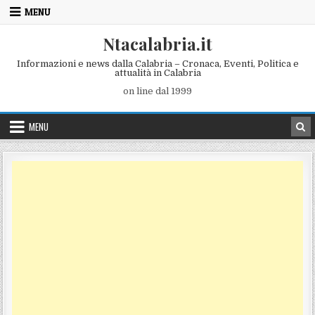
Skip to content
MENU
Ntacalabria.it
Informazioni e news dalla Calabria – Cronaca, Eventi, Politica e
attualità in Calabria
on line dal 1999
MENU