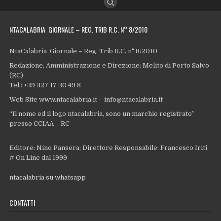
NTACALABRIA GIORNALE – REG. TRIB R.C. N° 8/2010
NtaCalabria Giornale – Reg. Trib R.C. n° 8/2010
Redazione, Amministrazione e Direzione: Melito di Porto Salvo
(RC)
Tel.: +39 327 17 30 49 8
Web Site www.ntacalabria.it – info@ntacalabria.it
“Il nome ed il logo ntacalabria, sono un marchio registrato”
presso CCIAA – RC
Editore: Nino Pansera; Direttore Responsabile: Francesco Iriti
# On Line dal 1999
ntacalabria su whatsapp
CONTATTI