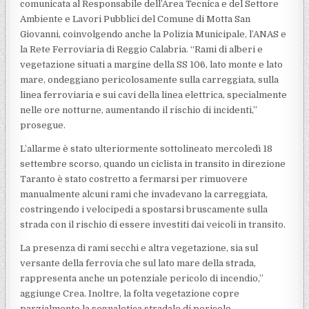
comunicata al Responsabile dell’Area Tecnica e del Settore
Ambiente e Lavori Pubblici del Comune di Motta San
Giovanni, coinvolgendo anche la Polizia Municipale, l’ANAS e
la Rete Ferroviaria di Reggio Calabria. “Rami di alberi e
vegetazione situati a margine della SS 106, lato monte e lato
mare, ondeggiano pericolosamente sulla carreggiata, sulla
linea ferroviaria e sui cavi della linea elettrica, specialmente
nelle ore notturne, aumentando il rischio di incidenti,”
prosegue.
L’allarme è stato ulteriormente sottolineato mercoledì 18
settembre scorso, quando un ciclista in transito in direzione
Taranto è stato costretto a fermarsi per rimuovere
manualmente alcuni rami che invadevano la carreggiata,
costringendo i velocipedi a spostarsi bruscamente sulla
strada con il rischio di essere investiti dai veicoli in transito.
La presenza di rami secchi e altra vegetazione, sia sul
versante della ferrovia che sul lato mare della strada,
rappresenta anche un potenziale pericolo di incendio,”
aggiunge Crea. Inoltre, la folta vegetazione copre
parzialmente la segnaletica stradale di pericolo,