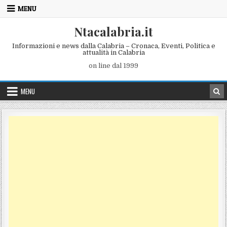
Skip to content
MENU
Ntacalabria.it
Informazioni e news dalla Calabria – Cronaca, Eventi, Politica e
attualità in Calabria
on line dal 1999
MENU