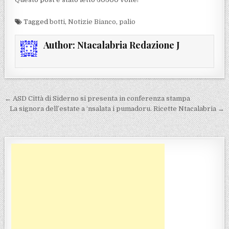
Tagged
botti
,
Notizie Bianco
,
palio
Author:
Ntacalabria Redazione J
Navigazione articoli
← ASD Città di Siderno si presenta in conferenza stampa
La signora dell’estate a ‘nsalata i pumadoru. Ricette Ntacalabria →