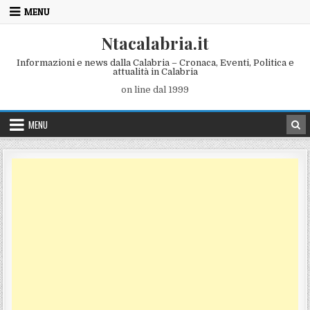
Skip to content
MENU
Ntacalabria.it
Informazioni e news dalla Calabria – Cronaca, Eventi, Politica e
attualità in Calabria
on line dal 1999
MENU