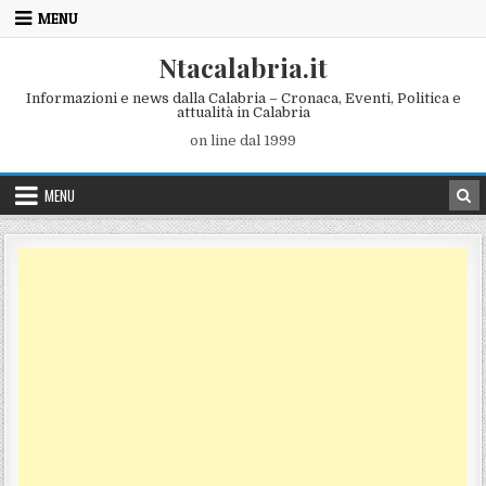
Skip to content
MENU
Ntacalabria.it
Informazioni e news dalla Calabria – Cronaca, Eventi, Politica e
attualità in Calabria
on line dal 1999
MENU