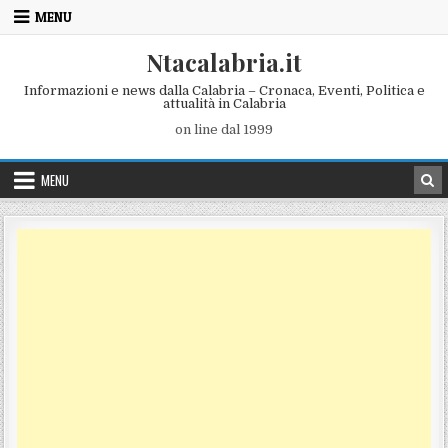
Skip to content
MENU
Ntacalabria.it
Informazioni e news dalla Calabria – Cronaca, Eventi, Politica e
attualità in Calabria
on line dal 1999
MENU