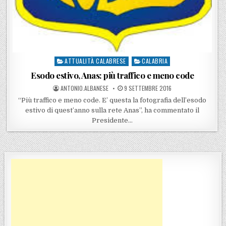
ATTUALITÀ CALABRESE
CALABRIA
Posted in
Esodo estivo, Anas: più traffico e meno code
POSTED BY
POSTED ON
ANTONIO.ALBANESE
9 SETTEMBRE 2016
“Più traffico e meno code. E’ questa la fotografia dell’esodo
estivo di quest’anno sulla rete Anas”, ha commentato il
Presidente…