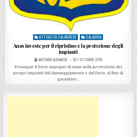
ATTUALITÀ CALABRESE
CALABRIA
Posted in
Anas investe per il ripristino e la protezione degli
impianti
POSTED BY
POSTED ON
ANTONIO.ALBANESE
7 OTTOBRE 2016
Prosegue il forte impegno di Anas nella protezione dei
propri impianti dal danneggiamento e dal furto, al fine di
garantire…