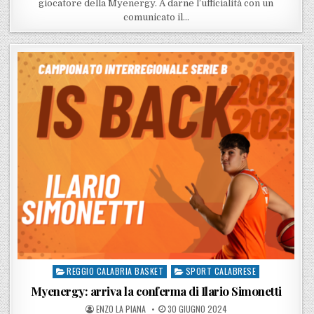
giocatore della Myenergy. A darne l’ufficialità con un
comunicato il…
REGGIO CALABRIA BASKET
SPORT CALABRESE
Posted in
Myenergy: arriva la conferma di Ilario Simonetti
POSTED BY
POSTED ON
ENZO LA PIANA
30 GIUGNO 2024