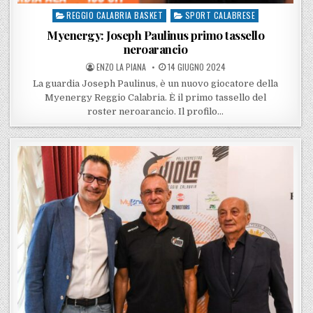
REGGIO CALABRIA BASKET
SPORT CALABRESE
Posted in
Myenergy: Joseph Paulinus primo tassello
neroarancio
POSTED BY
POSTED ON
ENZO LA PIANA
14 GIUGNO 2024
La guardia Joseph Paulinus, è un nuovo giocatore della
Myenergy Reggio Calabria. È il primo tassello del
roster neroarancio. Il profilo…