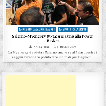
REGGIO CALABRIA BASKET
SPORT CALABRESE
Posted in
Salerno-Myenergy 85-74: gara uno alla Power
Basket
POSTED BY
POSTED ON
ENZO LA PIANA
10 MAGGIO 2024
La Myenergy è caduta a Salerno, anche se al Palasilvestri, i
reggini avrebbero potuto fare molto di più. Degna di…