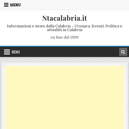
Skip to content
MENU
Ntacalabria.it
Informazioni e news dalla Calabria – Cronaca, Eventi, Politica e
attualità in Calabria
on line dal 1999
MENU