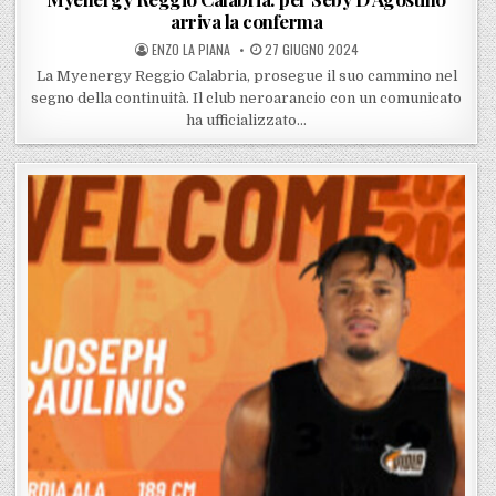
arriva la conferma
POSTED BY
POSTED ON
ENZO LA PIANA
27 GIUGNO 2024
La Myenergy Reggio Calabria, prosegue il suo cammino nel
segno della continuità. Il club neroarancio con un comunicato
ha ufficializzato…