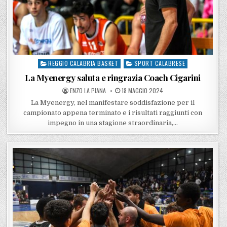
REGGIO CALABRIA BASKET
SPORT CALABRESE
Posted in
La Myenergy saluta e ringrazia Coach Cigarini
POSTED BY
POSTED ON
ENZO LA PIANA
18 MAGGIO 2024
La Myenergy, nel manifestare soddisfazione per il
campionato appena terminato e i risultati raggiunti con
impegno in una stagione straordinaria,…