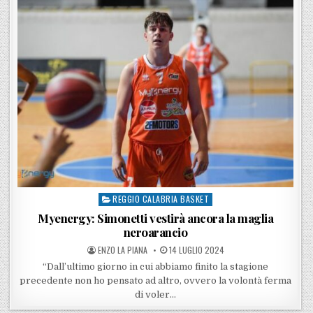
REGGIO CALABRIA BASKET
Posted in
Myenergy: Simonetti vestirà ancora la maglia
neroarancio
POSTED BY
POSTED ON
ENZO LA PIANA
14 LUGLIO 2024
“Dall’ultimo giorno in cui abbiamo finito la stagione
precedente non ho pensato ad altro, ovvero la volontà ferma
di voler…