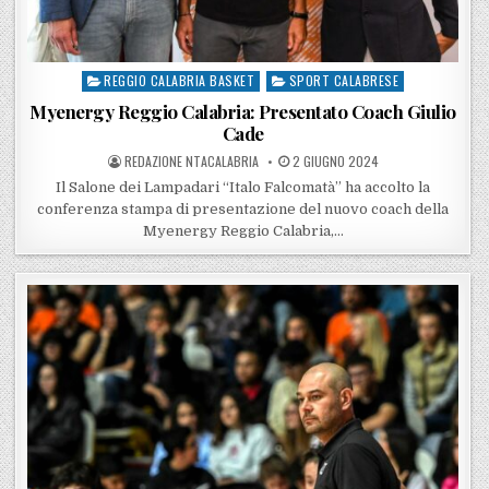
REGGIO CALABRIA BASKET
SPORT CALABRESE
Posted in
Myenergy Reggio Calabria: Presentato Coach Giulio
Cade
POSTED BY
POSTED ON
REDAZIONE NTACALABRIA
2 GIUGNO 2024
Il Salone dei Lampadari “Italo Falcomatà” ha accolto la
conferenza stampa di presentazione del nuovo coach della
Myenergy Reggio Calabria,…