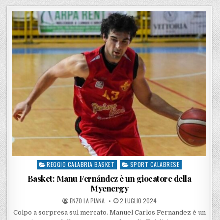
REGGIO CALABRIA BASKET
SPORT CALABRESE
Posted in
Basket: Manu Fernández è un giocatore della
Myenergy
POSTED BY
POSTED ON
ENZO LA PIANA
2 LUGLIO 2024
Colpo a sorpresa sul mercato. Manuel Carlos Fernandez è un