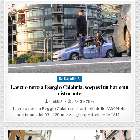
CALABRIA
Posted in
Lavoro nero a Reggio Calabria, sospesi un bar e un
ristorante
POSTED BY
POSTED ON
CLAUDIA
3 APRILE 2026
Lavoro nero a Reggio Calabria: i controlli dello IAM Nella
settimana dal 23 al 29 marzo, gli ispettori dello IAM…