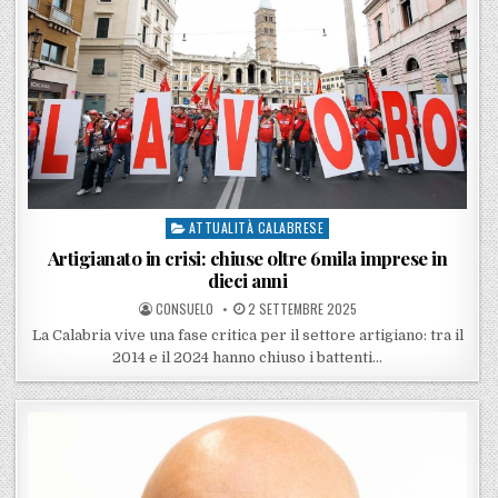
ATTUALITÀ CALABRESE
Posted in
Artigianato in crisi: chiuse oltre 6mila imprese in
dieci anni
POSTED BY
POSTED ON
CONSUELO
2 SETTEMBRE 2025
La Calabria vive una fase critica per il settore artigiano: tra il
2014 e il 2024 hanno chiuso i battenti…