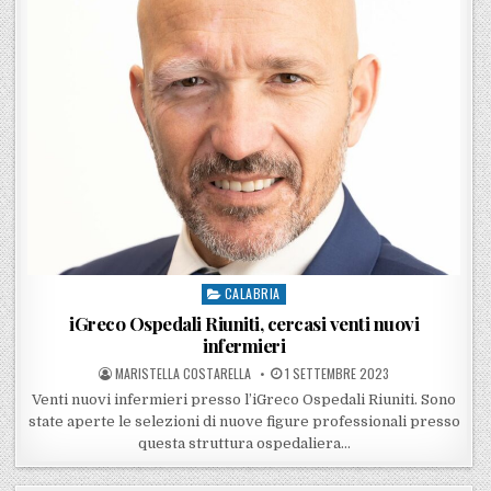
CALABRIA
Posted in
iGreco Ospedali Riuniti, cercasi venti nuovi
infermieri
POSTED BY
POSTED ON
MARISTELLA COSTARELLA
1 SETTEMBRE 2023
Venti nuovi infermieri presso l’iGreco Ospedali Riuniti. Sono
state aperte le selezioni di nuove figure professionali presso
questa struttura ospedaliera…