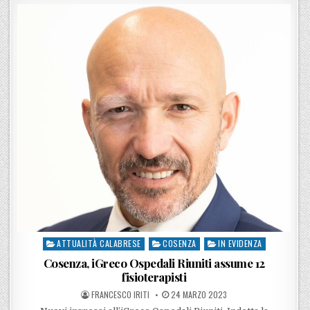
ATTUALITÀ CALABRESE
COSENZA
IN EVIDENZA
Posted in
Cosenza, iGreco Ospedali Riuniti assume 12
fisioterapisti
POSTED BY
POSTED ON
FRANCESCO IRITI
24 MARZO 2023