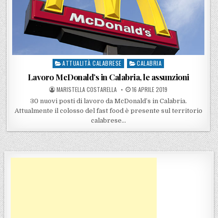
ATTUALITÀ CALABRESE
CALABRIA
Posted in
Lavoro McDonald’s in Calabria, le assunzioni
POSTED BY
POSTED ON
MARISTELLA COSTARELLA
16 APRILE 2019
30 nuovi posti di lavoro da McDonald’s in Calabria.
Attualmente il colosso del fast food è presente sul territorio
calabrese…