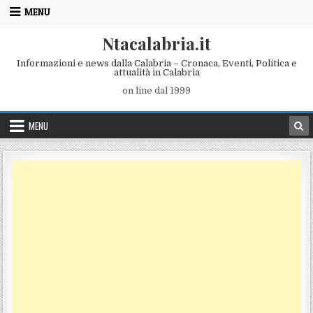
Skip to content
MENU
Ntacalabria.it
Informazioni e news dalla Calabria – Cronaca, Eventi, Politica e
attualità in Calabria
on line dal 1999
MENU