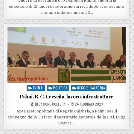
Nuovi ingressi all’iGreco Ospedali Riuniti. Indetta la
selezione di 12 nuovi fisioterapisti arriva dopo aver assunto
a tempo indeterminato 50…
EVENTI
POLITICA
REGGIO CALABRIA
Posted in
Palmi, R. C. Crescita, lavoro, infrastrutture
POSTED BY
POSTED ON
REDAZIONE_CULTURA
24 FEBBRAIO 2023
Area Metropolitana di Reggio Calabria, a Palmi per il
convegno della Cisl con il segretario generale della Cisl, Luigi
Sbarra….