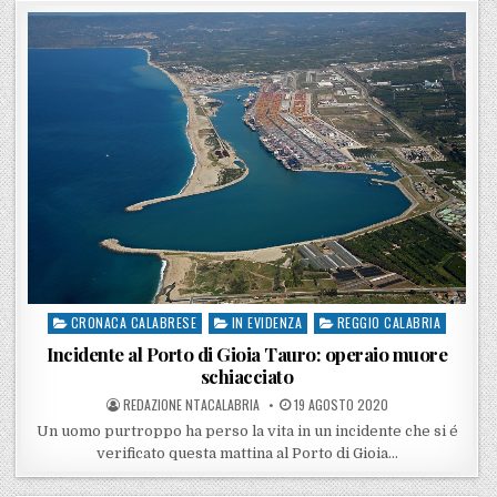
CRONACA CALABRESE
IN EVIDENZA
REGGIO CALABRIA
Posted in
Incidente al Porto di Gioia Tauro: operaio muore
schiacciato
POSTED BY
POSTED ON
REDAZIONE NTACALABRIA
19 AGOSTO 2020
Un uomo purtroppo ha perso la vita in un incidente che si é
verificato questa mattina al Porto di Gioia…