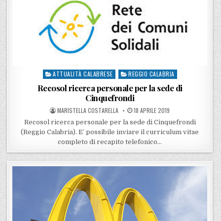
ATTUALITÀ CALABRESE
REGGIO CALABRIA
Posted in
Recosol ricerca personale per la sede di
Cinquefrondi
POSTED BY
POSTED ON
MARISTELLA COSTARELLA
18 APRILE 2019
Recosol ricerca personale per la sede di Cinquefrondi
(Reggio Calabria). E’ possibile inviare il curriculum vitae
completo di recapito telefonico…