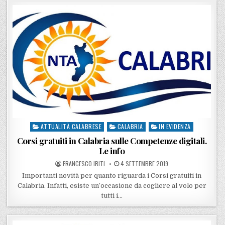
ATTUALITÀ CALABRESE
CALABRIA
IN EVIDENZA
Posted in
Corsi gratuiti in Calabria sulle Competenze digitali.
Le info
POSTED BY
POSTED ON
FRANCESCO IRITI
4 SETTEMBRE 2019
Importanti novità per quanto riguarda i Corsi gratuiti in
Calabria. Infatti, esiste un’occasione da cogliere al volo per
tutti i…