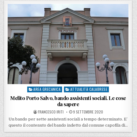
AREA GRECANICA
ATTUALITÀ CALABRESE
Posted in
Melito Porto Salvo, bando assistenti sociali. Le cose
da sapere
POSTED BY
POSTED ON
FRANCESCO IRITI
9 SETTEMBRE 2020
Un bando per sette assistenti sociali a tempo determinato. E’
questo il contenuto del bando indetto dal comune capofila di…