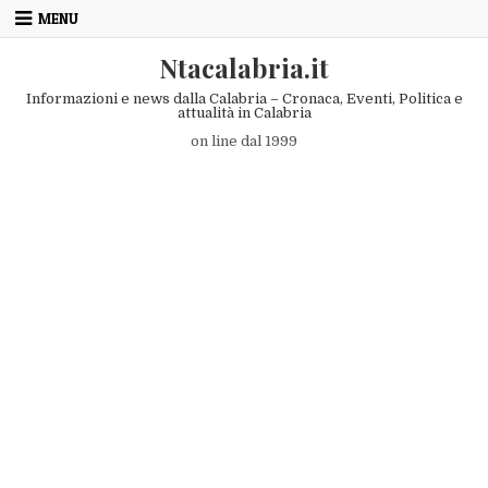
Skip to content
MENU
Ntacalabria.it
Informazioni e news dalla Calabria – Cronaca, Eventi, Politica e
attualità in Calabria
on line dal 1999