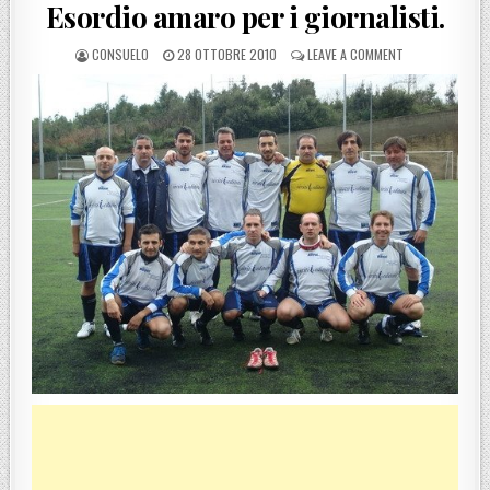
Esordio amaro per i giornalisti.
POSTED BY
POSTED ON
ON UISP REGGIO
CONSUELO
28 OTTOBRE 2010
LEAVE A COMMENT