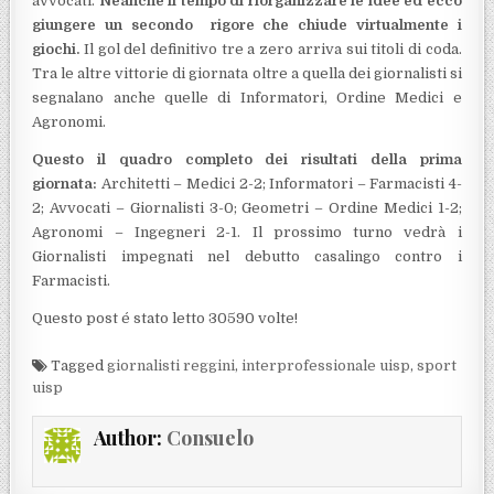
avvocati.
Neanche il tempo di riorganizzare le idee ed ecco
giungere un secondo rigore che chiude virtualmente i
giochi.
Il gol del definitivo tre a zero arriva sui titoli di coda.
Tra le altre vittorie di giornata oltre a quella dei giornalisti si
segnalano anche quelle di Informatori, Ordine Medici e
Agronomi.
Questo il quadro completo dei risultati della prima
giornata:
Architetti – Medici 2-2; Informatori – Farmacisti 4-
2; Avvocati – Giornalisti 3-0; Geometri – Ordine Medici 1-2;
Agronomi – Ingegneri 2-1. Il prossimo turno vedrà i
Giornalisti impegnati nel debutto casalingo contro i
Farmacisti.
Questo post é stato letto 30590 volte!
Tagged
giornalisti reggini
,
interprofessionale uisp
,
sport
uisp
Author:
Consuelo