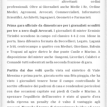
altrettanti ordini
professionali. Oltre ai Giornalisti anche Medic i Rc, Ordine
Medici, Agronomi, Avvocati, Commercialisti, Informatori
Scientifici, Architetti, Ingegneri, Geometri e Farmacisti.
Prima gara ufficiale da dimenticare per i giornalisti sconfitti
per tre a zero dagli Avvocati.
I giornalisti di mister Erminio
Tirimbò scendono in campo col classico 4-4-2 con Idone in
porta, linea difensiva formata da Beccellieri, Legato, Laganà
e Iriti, centrocampo a quattro con Meduri, Giordano, Babuin
e Trapani ad agire dietro le due punte Casile e Marino. A
disposizione del mister anche Gangemi, Licordari, Calabrò e
Comandè tutti subentrati nella seconda frazione di gara.
Partita dai due volti
quella vista sul sintetico di Viale
Messina e prima parte, giocata sotto una fitta pioggia, che ha
visto i giornalisti tenere bene il campo controllando le
sortite offensive dei padroni di casa e rendendosi pericolosi
con due occasioni capitate sui piedi di Casile e Marino. A
spezzare l’equilibrio dell’incontro è stato al quarto d’ora
della ripresa un penalty che è valso il vantaggio agli